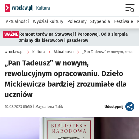
Serwis informacyjny wroclaw.pl podserwis: Kultura
Menu
Aktualności
Wydział Kultury
Polecamy
Stypendia
Festiwale
WAŻNE
Remont torów na Stawowej i Peronowej. Od 8 sierpnia
zmiany dla kierowców i pasażerów
wroclaw.pl
Kultura
Aktualności
„Pan Tadeusz” w nowym,
rewolucyjnym opracowaniu. Dzieło
Mickiewicza bardziej zrozumiałe dla
uczniów
Data publikacji:
Autor:
artykuł
10.03.2023 05:50 |
Magdalena Talik
Udostępnij
Kliknij, aby powiększyć