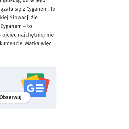
omplikują, bo w jego
ązała się z Cyganem. To
iej Słowacji źle
z Cyganem – to
 ojciec najchętniej nie
okumencie. Matka więc
profil
google news
serwisu wroclaw.pl
Obserwuj