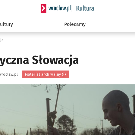
Serwis informacyjny wroclaw.pl podserwis: 
ultury
Polecamy
ja
tyczna Słowacja
wroclaw.pl
Materiał archiwalny