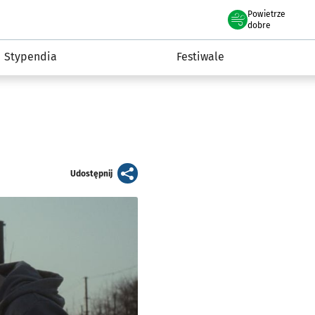
Powietrze
we Wrocławiu
Kultura
dobre
Stypendia
Festiwale
artykuł
Udostępnij