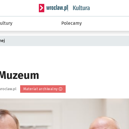
Serwis informacyjny wroclaw.pl podserwis: 
ultury
Polecamy
nej
 Muzeum
roclaw.pl
Materiał archiwalny