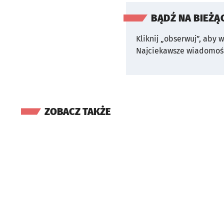
BĄDŹ NA BIEŻĄ
Kliknij „obserwuj”, aby 
Najciekawsze wiadomośc
ZOBACZ TAKŻE