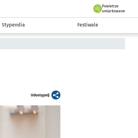
Powietrze
we Wrocławiu
Kultura
umiarkowane
Stypendia
Festiwale
artykuł
Udostępnij