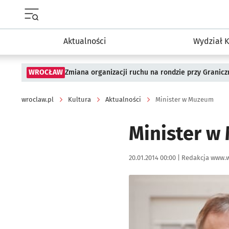
Menu główne portalu wroclaw.pl
Aktualności
Wydział K
WROCŁAW
Zmiana organizacji ruchu na rondzie przy Granicz
wroclaw.pl
Kultura
Aktualności
Minister w Muzeum
Minister w
Data publikacji:
Autor:
20.01.2014 00:00 |
Redakcja www.w
Kliknij, aby powiększyć