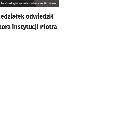
usz Podstawka/Muzeum Narodowe we Wrocławiu
iedziałek odwiedził
ra instytucji Piotra