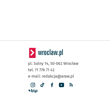
pl. Solny 14,
50-062
Wrocław
tel. 71 776 71 42
e-mail:
redakcja@araw.pl