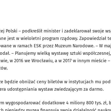
ej Polski – podkreślił minister i zadeklarował swoje ws
ne jest w wieloletni program rządowy. Zapowiedział t
owane w ramach ESK przez Muzeum Narodowe. – W maj
dodał. – Planujemy wielką wystawę sztuki współczesnej
wie, w 2016 we Wrocławiu, a w 2017 w innym mieście – 
łów.
 że będzie obniżać ceny biletów w instytucjach mu po
iera udostępniania wystaw zwiedzającym za darmo.
bym wygospodarować dodatkowe 4 miliony 800 tys. zł, b
ch pieniędzy muzea finansują swoją działalność nauko