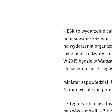
– ESK to wydarzenie cał
finansowanie ESK wpisa
na wydarzenia organiz
jakie będą to kwoty – 
W 2015 będzie w Warsza
chciał zdradzić szczegó
Minister zapowiedział,
Narodowe, ale nie pop
- Z tego tytułu musiał
muzeów – mówił. – Z ty