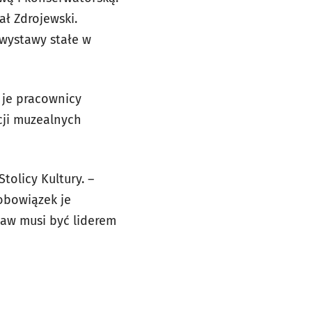
ał Zdrojewski.
 wystawy stałe w
 je pracownicy
cji muzealnych
tolicy Kultury. –
 obowiązek je
ław musi być liderem