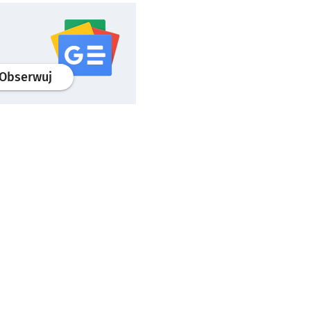
profil
google news
serwisu wroclaw.pl
Obserwuj