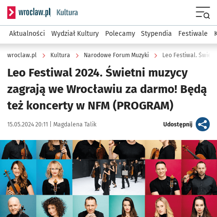
Serwis informacyjny wroclaw.pl podserwis: Kultura
Menu
Aktualności
Wydział Kultury
Polecamy
Stypendia
Festiwale
wroclaw.pl
Kultura
Narodowe Forum Muzyki
Leo Festiwal. Świet
Leo Festiwal 2024. Świetni muzycy
zagrają we Wrocławiu za darmo! Będą
też koncerty w NFM (PROGRAM)
Data publikacji:
Autor:
artykuł
15.05.2024 20:11 |
Magdalena Talik
Udostępnij
Kliknij, aby powiększyć