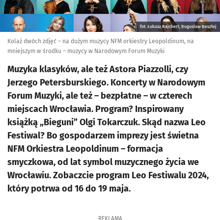
fot. Łukasz Rajchert, Bogusław Beszłej
Kolaż dwóch zdjęć – na dużym muzycy NFM orkiestry Leopoldinum, na
mniejszym w środku – muzycy w Narodowym Forum Muzyki
Muzyka klasyków, ale też Astora Piazzolli, czy
Jerzego Petersburskiego. Koncerty w Narodowym
Forum Muzyki, ale też – bezpłatne – w czterech
miejscach Wrocławia. Program? Inspirowany
książką „Bieguni” Olgi Tokarczuk. Skąd nazwa Leo
Festiwal? Bo gospodarzem imprezy jest świetna
NFM Orkiestra Leopoldinum – formacja
smyczkowa, od lat symbol muzycznego życia we
Wrocławiu. Zobaczcie program Leo Festiwalu 2024,
który potrwa od 16 do 19 maja.
REKLAMA