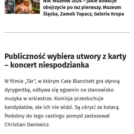
Noc Muzeów 2024 – jakie atrakcje
obejrzycie po raz pierwszy. Muzeum
Śląska, Zamek Topacz, Galeria Krupa
Publiczność wybiera utwory z karty
– koncert niespodzianka
W filmie „Tár”, w którym Cate Blanchett gra słynną
dyrygentkę, odbywa się egzamin na stanowisko
muzyka w orkiestrze. Komisja przesłuchuje
kandydatów, ale ich nie widzi. Są ukryci za kotarą.
Podobny do tego castingu pomysł zastosował
Christian Danowicz.