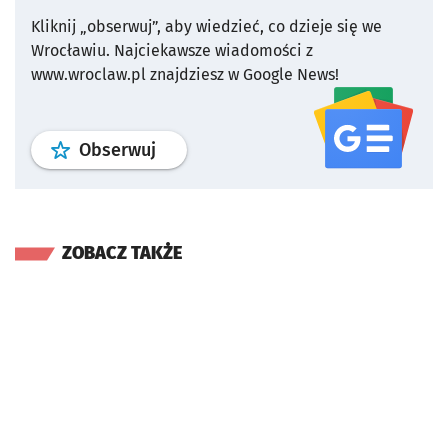
Kliknij „obserwuj”, aby wiedzieć, co dzieje się we
Wrocławiu.
Najciekawsze wiadomości z
www.wroclaw.pl znajdziesz w Google News!
profil
google news
serwisu wroclaw
Obserwuj
ZOBACZ TAKŻE