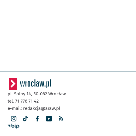
pl. Solny 14,
50-062
Wrocław
tel. 71 776 71 42
e-mail:
redakcja@araw.pl