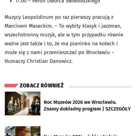
17.00 – Peron Dworca Świebodzkiego
Muzycy Leopoldinum po raz pierwszy pracują z
Marcinem Maseckim. – To wybity klasyk i jazzman,
wszechstronny muzyk, ale w tym przypadku równie
ważne jest także i to, że ma pianinko na kołach i
może się z nami przemieszczać po Wrocławiu –
tłumaczy Christian Danowicz.
ZOBACZ RÓWNIEŻ
otworzy się w nowej karcie
Noc Muzeów 2026 we Wrocławiu.
Znamy dokładny program | SZCZEGÓŁY
otworzy się w nowej karcie