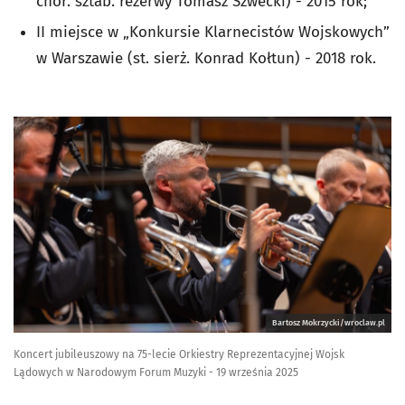
chor. sztab. rezerwy Tomasz Szwecki) - 2015 rok;
II miejsce w „Konkursie Klarnecistów Wojskowych”
w Warszawie (st. sierż. Konrad Kołtun) - 2018 rok.
Bartosz Mokrzycki/wroclaw.pl
Koncert jubileuszowy na 75-lecie Orkiestry Reprezentacyjnej Wojsk
Lądowych w Narodowym Forum Muzyki - 19 września 2025