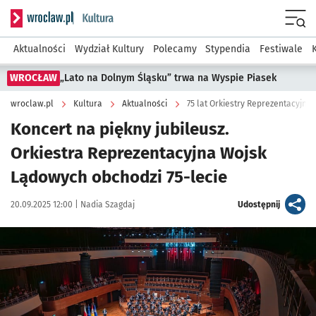
Serwis informacyjny wroclaw.pl podserwis: Kultura
Menu
Aktualności
Wydział Kultury
Polecamy
Stypendia
Festiwale
WROCŁAW
„Lato na Dolnym Śląsku” trwa na Wyspie Piasek
wroclaw.pl
Kultura
Aktualności
75 lat Orkiestry Reprezentacyjne
Koncert na piękny jubileusz.
Orkiestra Reprezentacyjna Wojsk
Lądowych obchodzi 75-lecie
Data publikacji:
Autor:
artykuł
20.09.2025 12:00 |
Nadia Szagdaj
Udostępnij
Kliknij, aby zobaczyć galerię