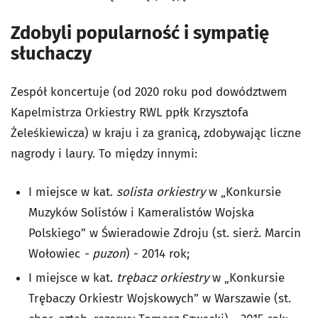
Zdobyli popularność i sympatię
słuchaczy
Zespół koncertuje (od 2020 roku pod dowództwem
Kapelmistrza Orkiestry RWL
ppłk Krzysztofa
Żeleśkiewicza)
w kraju i za granicą, zdobywając liczne
nagrody i laury. To między innymi:
I miejsce w kat.
solista orkiestry
w „Konkursie
Muzyków Solistów i Kameralistów Wojska
Polskiego” w Świeradowie Zdroju (st. sierż. Marcin
Wołowiec
- puzon
) - 2014 rok;
I miejsce w kat.
trębacz orkiestry
w „Konkursie
Trębaczy Orkiestr Wojskowych” w Warszawie (st.