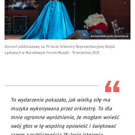
Bartosz Mokrzycki/wroclaw.pl
Koncert jubileuszowy na 75-lecie Orkiestry Reprezentacyjnej Wojsk
Lądowych w Narodowym Forum Muzyki - 19 września 2025
To wydarzenie pokazało, jak wielką siłę ma
muzyka wykonywana przez orkiestrę. To dla
mnie ogromne wyróżnienie, że mogłam wnieść
swój głos w tę wspólną opowieść i świętować
razem z publicznością 75-lecie istnienia