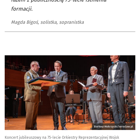
formacji.
Magda Bigoś, solistka, sopranistka
Bartosz Mokrzycki/wroclaw.pl
Koncert jubileuszowy na 75-lecie Orkiestry Reprezentacyjnej Wojsk