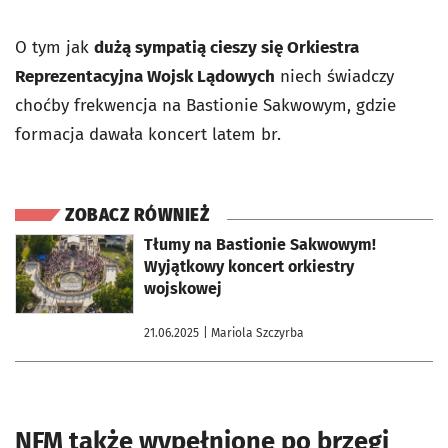
O tym jak
dużą sympatią cieszy się Orkiestra
Reprezentacyjna Wojsk Lądowych
niech świadczy
choćby frekwencja na Bastionie Sakwowym, gdzie
formacja dawała koncert latem br.
ZOBACZ RÓWNIEŻ
otworzy się w nowej karcie
Tłumy na Bastionie Sakwowym!
Wyjątkowy koncert orkiestry
wojskowej
21.06.2025
| Mariola Szczyrba
NFM także wypełnione po brzegi