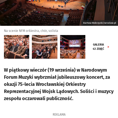
Bartosz Mokrzycki/wroclaw.pl
Na scenie NFM orkiestra, chór, solista
GALERIA
43
ZDJĘĆ
W piątkowy wieczór (19 września) w Narodowym
Forum Muzyki wybrzmiał jubileuszowy koncert, za
okazji 75-lecia Wrocławskiej Orkiestry
Reprezentacyjnej Wojsk Lądowych. Soliści i muzycy
zespołu oczarowali publiczność.
REKLAMA