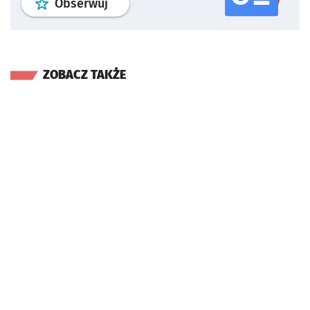
profil
google news
serwisu wroclaw
Obserwuj
ZOBACZ TAKŻE