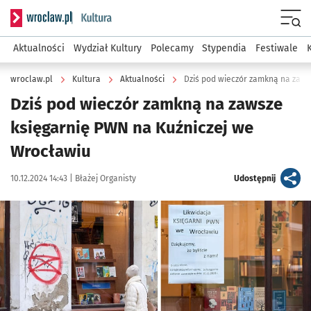
Serwis informacyjny wroclaw.pl podserwis: Kultura
Menu
Aktualności
Wydział Kultury
Polecamy
Stypendia
Festiwale
wroclaw.pl
Kultura
Aktualności
Dziś pod wieczór zamkną na zaws
Dziś pod wieczór zamkną na zawsze
księgarnię PWN na Kuźniczej we
Wrocławiu
Data publikacji:
Autor:
artykuł
10.12.2024 14:43 |
Błażej Organisty
Udostępnij
Kliknij, aby zobaczyć galerię