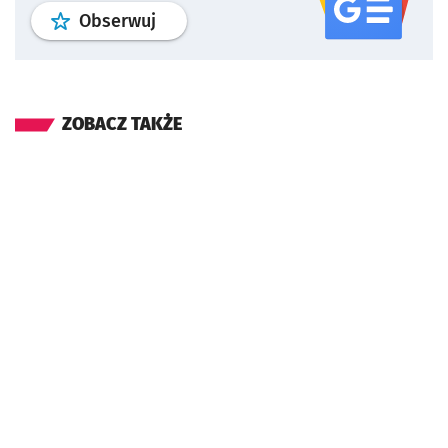
profil
google news
serwisu wroclaw
Obserwuj
ZOBACZ TAKŻE