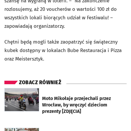
szansę na wygraną w loterii. – Na zakończenie
rozlosujemy, aż 20 voucherów o wartości 100 zł do
wszystkich lokali biorących udział w Festiwalu! –
zapowiadają organizatorzy.
Chętni będą mogli także zaopatrzyć się świąteczny
kubek dostępny w lokalach Bube Restauracja i Pizza
oraz Meistersztyk.
ZOBACZ RÓWNIEŻ
otworzy się w nowej karcie
Moto Mikołaje przejechali przez
Wrocław, by wręczyć dzieciom
prezenty [ZDJĘCIA]