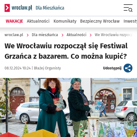
Serwis informacyjny wroclaw.pl podserwis: Dla mieszkańca
Menu
WAKACJE
Aktualności
Komunikaty
Bezpieczny Wrocław
Inwest
wroclaw.pl
Dla mieszkańca
Aktualności
We Wrocławiu rozpoczął 
We Wrocławiu rozpoczął się Festiwal
Grzańca z bazarem. Co można kupić?
Data publikacji:
Autor:
artykuł
08.12.2024 10:24 |
Błażej Organisty
Udostępnij
Kliknij, aby zobaczyć galerię