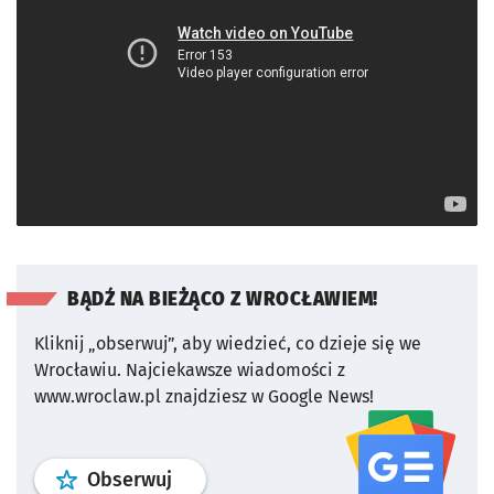
BĄDŹ NA BIEŻĄCO Z WROCŁAWIEM!
Kliknij „obserwuj”, aby wiedzieć, co dzieje się we
Wrocławiu.
Najciekawsze wiadomości z
www.wroclaw.pl znajdziesz w Google News!
profil
google news
serwisu wroclaw
Obserwuj