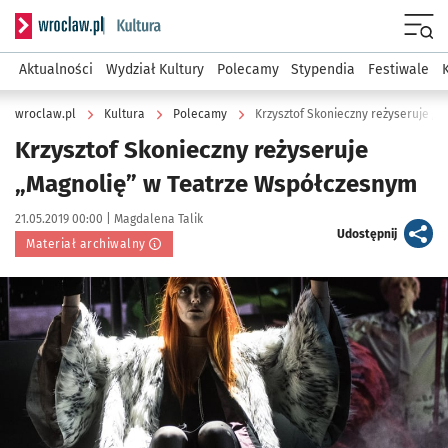
Serwis informacyjny wroclaw.pl podserwis: Kultura
Menu
Aktualności
Wydział Kultury
Polecamy
Stypendia
Festiwale
wroclaw.pl
Kultura
Polecamy
Krzysztof Skonieczny reżyseruje „
Krzysztof Skonieczny reżyseruje
„Magnolię” w Teatrze Współczesnym
Data publikacji:
Autor:
21.05.2019 00:00 |
Magdalena Talik
artykuł
Udostępnij
Materiał archiwalny
Kliknij, aby powiększyć