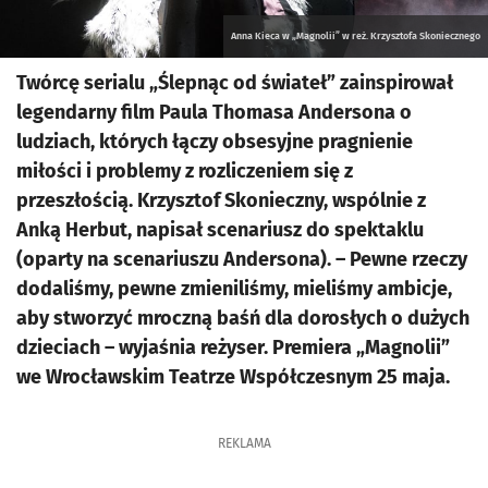
Anna Kieca w „Magnolii” w reż. Krzysztofa Skoniecznego
Twórcę serialu „Ślepnąc od świateł” zainspirował
legendarny film Paula Thomasa Andersona o
ludziach, których łączy obsesyjne pragnienie
miłości i problemy z rozliczeniem się z
przeszłością. Krzysztof Skonieczny, wspólnie z
Anką Herbut, napisał scenariusz do spektaklu
(oparty na scenariuszu Andersona). – Pewne rzeczy
dodaliśmy, pewne zmieniliśmy, mieliśmy ambicje,
aby stworzyć mroczną baśń dla dorosłych o dużych
dzieciach – wyjaśnia reżyser. Premiera „Magnolii”
we Wrocławskim Teatrze Współczesnym 25 maja.
REKLAMA