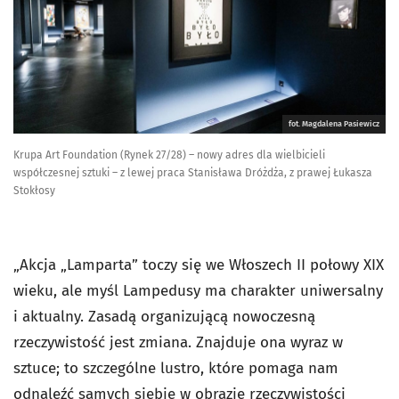
fot. Magdalena Pasiewicz
Krupa Art Foundation (Rynek 27/28) – nowy adres dla wielbicieli
współczesnej sztuki – z lewej praca Stanisława Dróżdża, z prawej Łukasza
Stokłosy
„Akcja „Lamparta” toczy się we Włoszech II połowy XIX
wieku, ale myśl Lampedusy ma charakter uniwersalny
i aktualny. Zasadą organizującą nowoczesną
rzeczywistość jest zmiana. Znajduje ona wyraz w
sztuce; to szczególne lustro, które pomaga nam
odnaleźć samych siebie w obrazie rzeczywistości