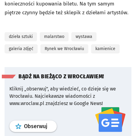
konieczności kupowania biletu. Na tym samym
piętrze czynny będzie też sklepik z dziełami artystów.
dzieła sztuki
malarstwo
wystawa
galeria zdjęć
Rynek we Wrocławiu
kamienice
BĄDŹ NA BIEŻĄCO Z WROCŁAWIEM!
Kliknij „obserwuj”, aby wiedzieć, co dzieje się we
Wrocławiu.
Najciekawsze wiadomości z
www.wroclaw.pl znajdziesz w Google News!
profil
google news
serwisu wroclaw
Obserwuj