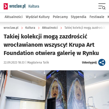
Serwis informacyjny wroclaw.pl podserwis: Kultura
Menu
Aktualności
Wydział Kultury
Polecamy
Stypendia
Festiwale
wroclaw.pl
Kultura
Aktualności
Takiej kolekcji mogą zazdrościć
wrocławianom wszyscy! Krupa Art
Foundation otwiera galerię w Rynku
Data publikacji:
Autor:
artykuł
22.09.2023 18:33 |
Magdalena Talik
Udostępnij
Kliknij, aby zobaczyć galerię
Kliknij, aby powiększyć