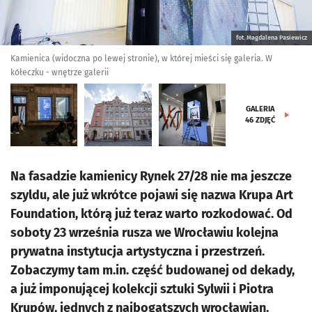
fot. Magdalena Pasiewicz
Kamienica (widoczna po lewej stronie), w której mieści się galeria. W
kółeczku - wnętrze galerii
GALERIA
46
ZDJĘĆ
Na fasadzie kamienicy Rynek 27/28 nie ma jeszcze
szyldu, ale już wkrótce pojawi się nazwa Krupa Art
Foundation, którą już teraz warto rozkodować. Od
soboty 23 września rusza we Wrocławiu kolejna
prywatna instytucja artystyczna i przestrzeń.
Zobaczymy tam m.in. część budowanej od dekady,
a już imponującej kolekcji sztuki Sylwii i Piotra
Krupów, jednych z najbogatszych wrocławian.