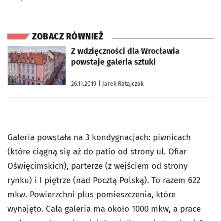
ZOBACZ RÓWNIEŻ
otworzy się w nowej karcie
Z wdzięczności dla Wrocławia
powstaje galeria sztuki
26.11.2019
| Jarek Ratajczak
Galeria powstała na 3 kondygnacjach: piwnicach
(które ciągną się aż do patio od strony ul. Ofiar
Oświęcimskich), parterze (z wejściem od strony
rynku) i I piętrze (nad Pocztą Polską). To razem 622
mkw. Powierzchni plus pomieszczenia, które
wynajęto. Cała galeria ma około 1000 mkw, a prace