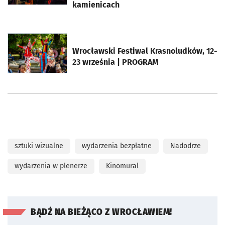
kamienicach
otworzy się w nowej karcie
Wrocławski Festiwal Krasnoludków, 12-
23 września | PROGRAM
sztuki wizualne
wydarzenia bezpłatne
Nadodrze
wydarzenia w plenerze
Kinomural
BĄDŹ NA BIEŻĄCO Z WROCŁAWIEM!