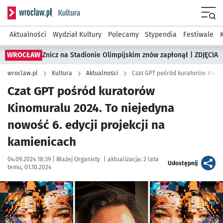
Serwis informacyjny wroclaw.pl podserwis: Kultura
Menu
Aktualności
Wydział Kultury
Polecamy
Stypendia
Festiwale
WROCŁAW
Znicz na Stadionie Olimpijskim znów zapłonął | ZDJĘCIA
wroclaw.pl
Kultura
Aktualności
Czat GPT pośród kuratorów
Kinomuralu 2024. To niejedyna
nowość 6. edycji projekcji na
kamienicach
Data publikacji:
Autor:
04.09.2024 18:39 |
Błażej Organisty
|
aktualizacja:
2 lata
artykuł
Udostępnij
temu, 01.10.2024
Kliknij, aby powiększyć