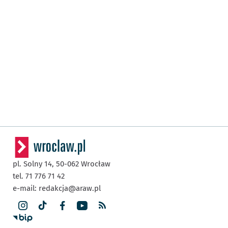
pl. Solny 14,
50-062
Wrocław
tel. 71 776 71 42
e-mail:
redakcja@araw.pl