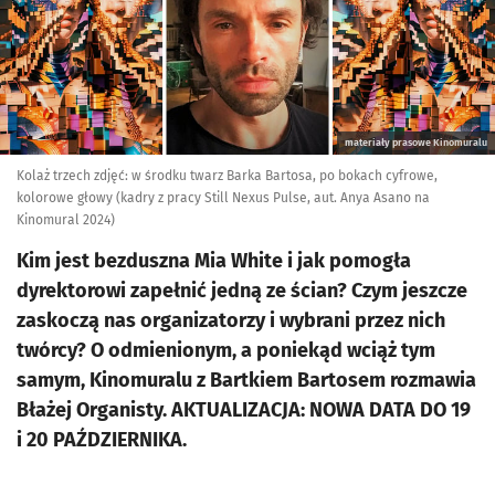
materiały prasowe Kinomuralu
Kolaż trzech zdjęć: w środku twarz Barka Bartosa, po bokach cyfrowe,
kolorowe głowy (kadry z pracy Still Nexus Pulse, aut. Anya Asano na
Kinomural 2024)
Kim jest bezduszna Mia White i jak pomogła
dyrektorowi zapełnić jedną ze ścian? Czym jeszcze
zaskoczą nas organizatorzy i wybrani przez nich
twórcy? O odmienionym, a poniekąd wciąż tym
samym, Kinomuralu z Bartkiem Bartosem rozmawia
Błażej Organisty. AKTUALIZACJA: NOWA DATA DO 19
i 20 PAŹDZIERNIKA.