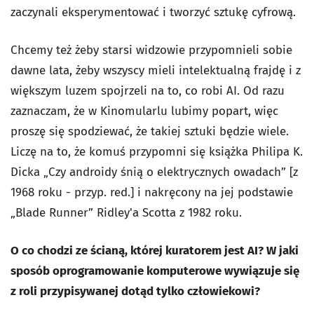
zaczynali eksperymentować i tworzyć sztukę cyfrową.
Chcemy też żeby starsi widzowie przypomnieli sobie
dawne lata, żeby wszyscy mieli intelektualną frajdę i z
większym luzem spojrzeli na to, co robi AI. Od razu
zaznaczam, że w Kinomularlu lubimy popart, więc
proszę się spodziewać, że takiej sztuki będzie wiele.
Liczę na to, że komuś przypomni się książka Philipa K.
Dicka „Czy androidy śnią o elektrycznych owadach” [z
1968 roku - przyp. red.] i nakręcony na jej podstawie
„Blade Runner” Ridley'a Scotta z 1982 roku.
O co chodzi ze ścianą, której kuratorem jest AI? W jaki
sposób oprogramowanie komputerowe wywiązuje się
z roli przypisywanej dotąd tylko człowiekowi?