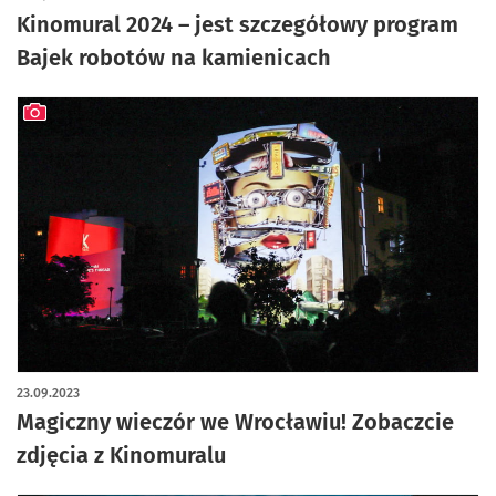
Kinomural 2024 – jest szczegółowy program
Bajek robotów na kamienicach
artykuł z galerią zdjęć
23.09.2023
Magiczny wieczór we Wrocławiu! Zobaczcie
zdjęcia z Kinomuralu