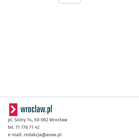
pl. Solny 14,
50-062
Wrocław
tel. 71 776 71 42
e-mail:
redakcja@araw.pl