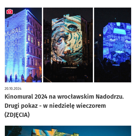
artykuł z galerią zdjęć
20.10.2024
Kinomural 2024 na wrocławskim Nadodrzu.
Drugi pokaz - w niedzielę wieczorem
(ZDJĘCIA)