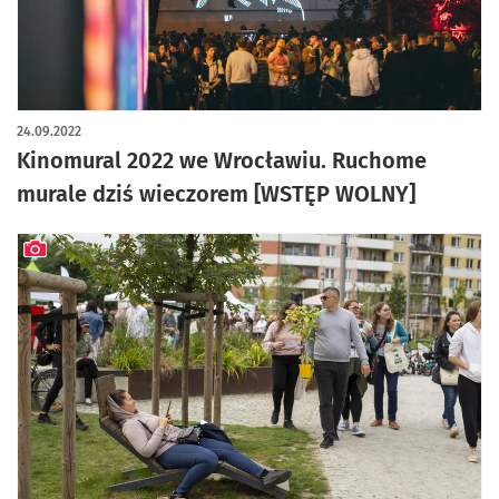
artykuł z galerią zdjęć
24.09.2022
Kinomural 2022 we Wrocławiu. Ruchome
murale dziś wieczorem [WSTĘP WOLNY]