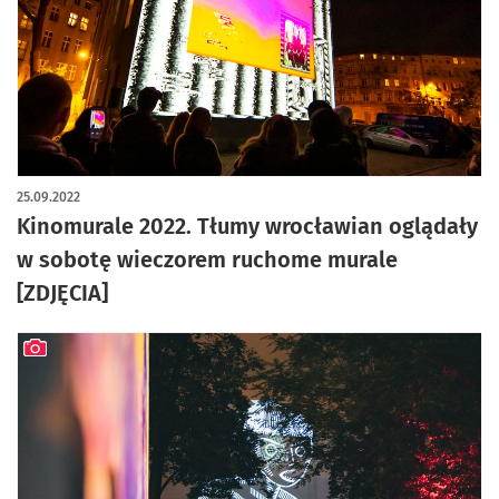
artykuł z galerią zdjęć
25.09.2022
Kinomurale 2022. Tłumy wrocławian oglądały
w sobotę wieczorem ruchome murale
[ZDJĘCIA]