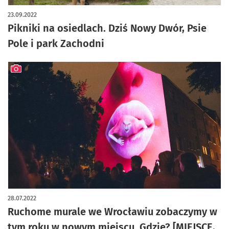
artykuł z galerią zdjęć
23.09.2022
Pikniki na osiedlach. Dziś Nowy Dwór, Psie
Pole i park Zachodni
artykuł z galerią zdjęć
28.07.2022
Ruchome murale we Wrocławiu zobaczymy w
tym roku w nowym miejscu. Gdzie? [MIEJSCE,