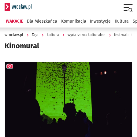
Serwis informacyjny wroclaw.pl
Menu
WAKACJE
Dla Mieszkańca
Komunikacja
Inwestycje
Kultura
Sp
wroclaw.pl
Tagi
kultura
wydarzenia kulturalne
festiwale kul
Kinomural