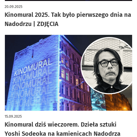
artykuł z galerią zdjęć
20.09.2025
Kinomural 2025. Tak było pierwszego dnia na
Nadodrzu | ZDJĘCIA
15.09.2025
Kinomural dziś wieczorem. Dzieła sztuki
Yoshi Sodeoka na kamienicach Nadodrza