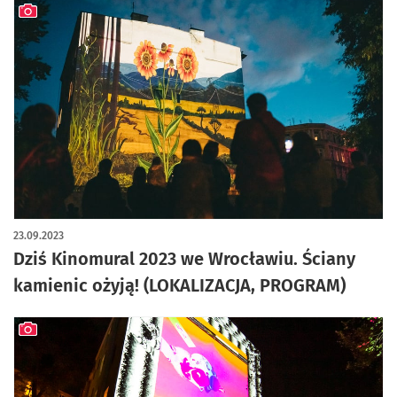
artykuł z galerią zdjęć
23.09.2023
Dziś Kinomural 2023 we Wrocławiu. Ściany
kamienic ożyją! (LOKALIZACJA, PROGRAM)