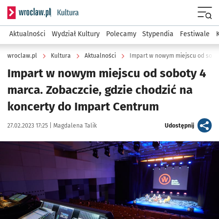
Serwis informacyjny wroclaw.pl podserwis: Kultura
Menu
Aktualności
Wydział Kultury
Polecamy
Stypendia
Festiwale
wroclaw.pl
Kultura
Aktualności
Impart w nowym miejscu od soboty 4
marca. Zobaczcie, gdzie chodzić na
koncerty do Impart Centrum
Data publikacji:
Autor:
artykuł
27.02.2023 17:25 |
Magdalena Talik
Udostępnij
Kliknij, aby zobaczyć galerię