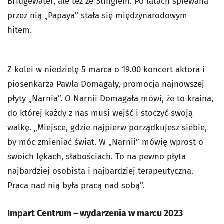
Bridgewater, ale też ze Stingiem. Po latach śpiewana
przez nią „Papaya” stała się międzynarodowym
hitem.
Z kolei w niedzielę 5 marca o 19.00 koncert aktora i
piosenkarza Pawła Domagały, promocja najnowszej
płyty „Narnia”. O Narnii Domagała mówi, że to kraina,
do której każdy z nas musi wejść i stoczyć swoją
walkę. „Miejsce, gdzie najpierw porządkujesz siebie,
by móc zmieniać świat. W „Narnii” mówię wprost o
swoich lękach, słabościach. To na pewno płyta
najbardziej osobista i najbardziej terapeutyczna.
Praca nad nią była pracą nad sobą”.
Impart Centrum – wydarzenia w marcu 2023