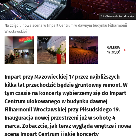
fot. Oleksandr Poliakovsky
Na zdjęciu nowa scena w Impart Centrum w dawnym budynku Filharmonii
Wrocławskiej
GALERIA
12
ZDJĘĆ
Impart przy Mazowieckiej 17 przez najbliższych
kilka lat przechodzić będzie gruntowny remont. W
tym czasie na koncerty wybierzemy się do Impart
Centrum ulokowanego w budynku dawnej
Filharmonii Wrocławskiej przy Piłsudskiego 19.
Inauguracja nowej przestrzeni już w sobotę 4
marca. Zobaczcie, jak teraz wygląda wnętrze i nowa
scena Impart Centrum i jakie koncerty