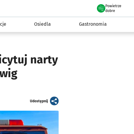
Powietrze
we Wrocławiu
 mieszkańca
dobre
cje
Osiedla
Gastronomia
cytuj narty
źwig
artykuł
Udostępnij