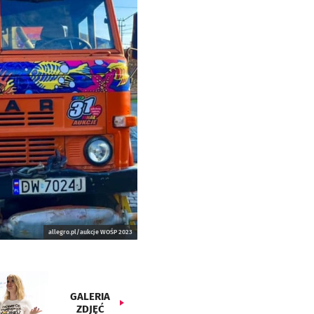
allegro.pl/aukcje WOŚP 2023
GALERIA
ZDJĘĆ