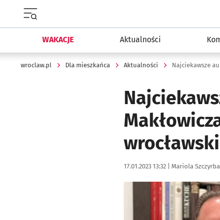
Menu główne portalu wroclaw.pl
WAKACJE
Aktualności
Kom
wroclaw.pl
Dla mieszkańca
Aktualności
Najciekaws
Makłowicza
wrocławsk
Data publikacji:
Autor:
17.01.2023 13:32 |
Mariola Szczyrba
Kliknij, aby zobaczyć galer