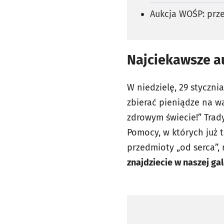
Aukcja WOŚP: prz
Najciekawsze au
W niedzielę, 29 styczni
zbierać pieniądze na wa
zdrowym świecie!” Trady
Pomocy, w których już 
przedmioty „od serca”,
znajdziecie w naszej gal