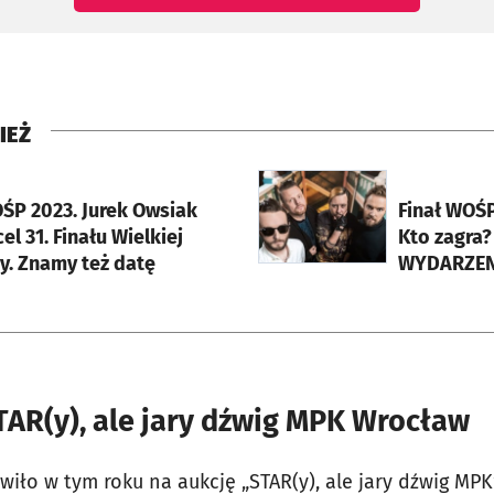
IEŻ
rcie
otworzy się w nowej karci
OŚP 2023. Jurek Owsiak
Finał WOŚP
cel 31. Finału Wielkiej
Kto zagra? [PROGRAM
y. Znamy też datę
WYDARZEN
AR(y), ale jary dźwig MPK Wrocław
ło w tym roku na aukcję „STAR(y), ale jary dźwig MPK”