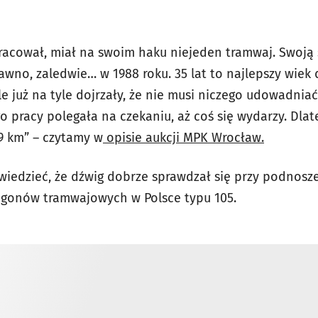
 pracował, miał na swoim haku niejeden tramwaj. Swoj
wno, zaledwie… w 1988 roku. 35 lat to najlepszy wiek d
ale już na tyle dojrzały, że nie musi niczego udowadnia
o pracy polegała na czekaniu, aż coś się wydarzy. Dlat
79 km” – czytamy w
opisie aukcji MPK Wrocław.
iedzieć, że dźwig dobrze sprawdzał się przy podnosz
agonów tramwajowych w Polsce typu 105.