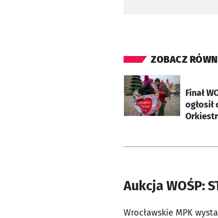
ZOBACZ RÓWN
otworzy się w nowej ka
Finał W
ogłosił 
Orkiestr
Aukcja WOŚP: ST
Wrocławskie MPK wystawi