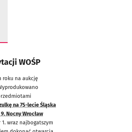
cytacji WOŚP
m roku na aukcję
 Wyprodukowano
 przedmiotami
zulkę na 75-lecie Śląska
a 9. Nocny Wrocław
r 1. wraz najbogatszym
ykiem dokonać otwarcia