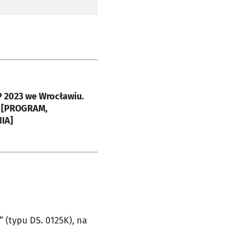
e
 2023 we Wrocławiu.
,
IA]
 (typu DS. 0125K), na