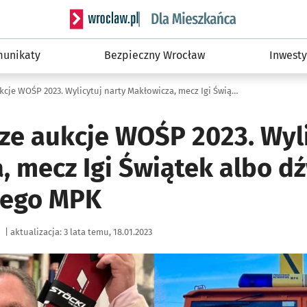
Serwis informacyjny wroclaw.pl podserwis: Dla
unikaty
Bezpieczny Wrocław
Inwesty
Najciekawsze aukcje WOŚP 2023. Wylicytuj narty Makłowicza, mecz Igi Świątek albo dźwig wrocławskiego MPK
ze aukcje WOŚP 2023. Wyli
, mecz Igi Świątek albo d
iego MPK
|
aktualizacja:
3 lata temu, 18.01.2023
ię