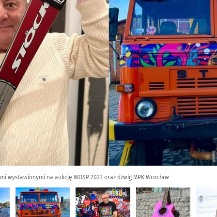
tami wystawionymi na aukcję WOŚP 2023 oraz dźwig MPK Wrocław