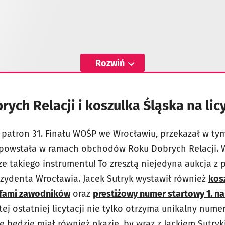
Rozwiń
rych Relacji i koszulka Śląska na li
 patron 31. Finału WOŚP we Wrocławiu, przekazał w ty
powstała w ramach obchodów Roku Dobrych Relacji.
e takiego instrumentu! To zresztą niejedyna aukcja z
zydenta Wrocławia. Jacek Sutryk wystawił również
kos
rafami zawodników
oraz
prestiżowy numer startowy 1. n
ej ostatniej licytacji nie tylko otrzyma unikalny nume
e będzie miał również okazję, by wraz z Jackiem Sutr