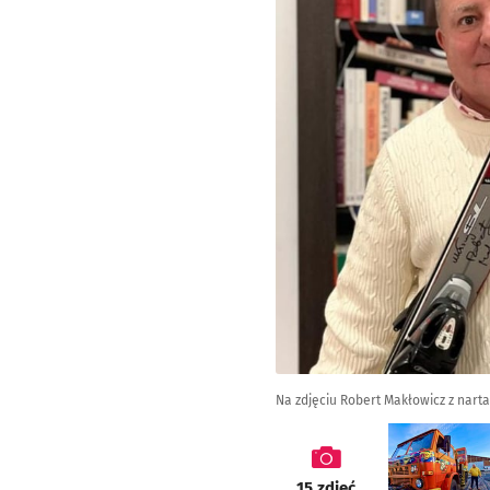
Na zdjęciu Robert Makłowicz z nar
galeria
15
zdjęć