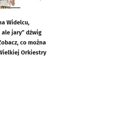
na Widelcu,
 ale jary” dźwig
Zobacz, co można
ielkiej Orkiestry