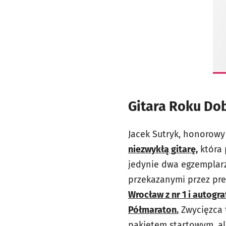
Gitara Roku Dob
Jacek Sutryk, honorowy
niezwykłą gitarę,
która 
jedynie dwa egzemplarz
przekazanymi przez pre
Wrocław z nr 1 i autog
Półmaraton.
Zwycięzca t
pakietem startowym, al