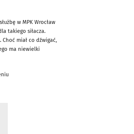
ą służbę w MPK Wrocław
la takiego siłacza.
ć. Choć miał co dźwigać,
ego ma niewielki
eniu