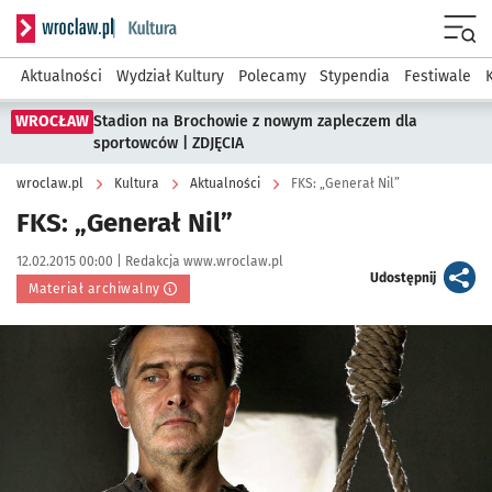
Serwis informacyjny wroclaw.pl podserwis: Kultura
Menu
Aktualności
Wydział Kultury
Polecamy
Stypendia
Festiwale
WROCŁAW
Stadion na Brochowie z nowym zapleczem dla
sportowców | ZDJĘCIA
wroclaw.pl
Kultura
Aktualności
FKS: „Generał Nil”
FKS: „Generał Nil”
Data publikacji:
Autor:
12.02.2015 00:00 |
Redakcja www.wroclaw.pl
artykuł
Udostępnij
Materiał archiwalny
Kliknij, aby powiększyć