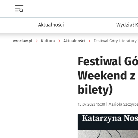
Menu główne portalu wroclaw.pl
Aktualności
Wydział K
wroclaw.pl
Kultura
Aktualności
Festiwal Gó
Weekend z 
bilety)
Data publikacji:
Autor:
15.07.2023 15:30 |
Mariola Szczyrb
Kliknij, aby zobaczyć galer