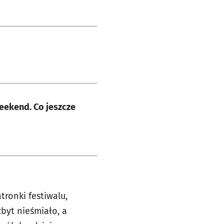
eekend. Co jeszcze
ronki festiwalu,
zbyt nieśmiało, a