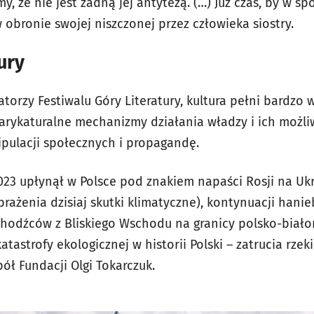
, że nie jest żadną jej antytezą. (…) Już czas, by w sp
obronie swojej niszczonej przez człowieka siostry.
ury
atorzy Festiwalu Góry Literatury, kultura pełni bardzo w
arykaturalne mechanizmy działania władzy i ich możli
ipulacji społecznych i propagandę.
2023 upłynął w Polsce pod znakiem napaści Rosji na Uk
rażenia dzisiaj skutki klimatyczne), kontynuacji han
hodźców z Bliskiego Wschodu na granicy polsko-białor
katastrofy ekologicznej w historii Polski – zatrucia rzek
pół Fundacji Olgi Tokarczuk.