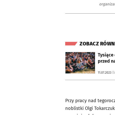
organizat
ZOBACZ RÓWN
otworzy się w nowej karcie
Tysiące 
przed n
11.07.2023
|
Przy pracy nad tegoroc
noblistki Olgi Tokarczu