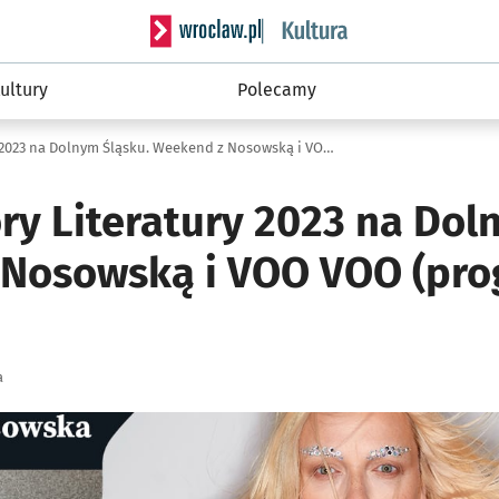
Serwis informacyjny wroclaw.pl podserwis: 
ultury
Polecamy
Festiwal Góry Literatury 2023 na Dolnym Śląsku. Weekend z Nosowską i VOO VOO (program, bilety)
ry Literatury 2023 na Dol
Nosowską i VOO VOO (pro
a
ię