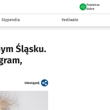
Powietrze
we Wrocławiu
Kultura
dobre
Stypendia
Festiwale
nym Śląsku.
gram,
artykuł
Udostępnij