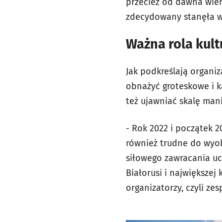
przecież od dawna wiemy
zdecydowany stanęła w 
Ważna rola kult
Jak podkreślają organiz
obnażyć groteskowe i k
też ujawniać skalę man
- Rok 2022 i początek 
również trudne do wyob
siłowego zawracania uc
Białorusi i największej 
organizatorzy, czyli zes