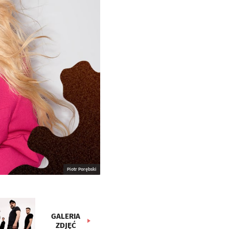
Piotr Porębski
GALERIA
ZDJĘĆ