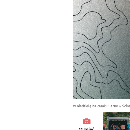
W niedzielę na Zamku Sarny w Ści
galeria
11
zdjęć