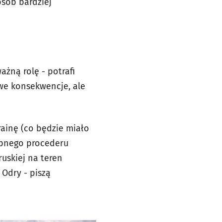
osób bardziej
ażną rolę - potrafi
we konsekwencje, ale
rainę (co będzie miało
iebnego procederu
uskiej na teren
i Odry - piszą