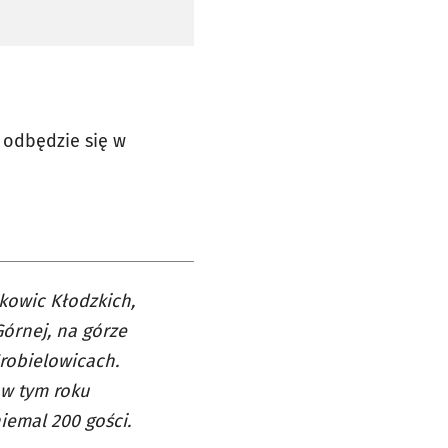
 odbędzie się w
kowic Kłodzkich,
órnej, na górze
robielowicach.
 w tym roku
emal 200 gości.