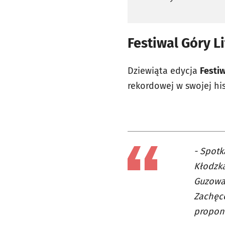
Festiwal Góry L
Dziewiąta edycja
Festiw
rekordowej w swojej hist
- Spotk
Kłodzka
Guzowat
Zachęce
proponu