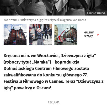
materiały prasowe
Kadr z filmu "Dziewczyna z igłą" w reżyserii Magnusa von Horna
GALERIA
5
ZDJĘĆ
Kręcona m.in. we Wrocławiu „Dziewczyna z igłą”
(roboczy tytuł „Mamka”) - koprodukcja
Dolnośląskiego Centrum Filmowego została
zakwalifikowana do konkursu głównego 77.
Festiwalu Filmowego w Cannes. Teraz "Dziewczyna z
igłą" powalczy o Oscara!
REKLAMA