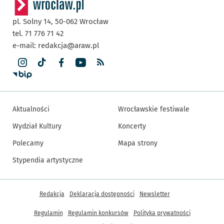
pl. Solny 14,
50-062
Wrocław
tel. 71 776 71 42
e-mail:
redakcja@araw.pl
Aktualności
Wrocławskie festiwale
Wydział Kultury
Koncerty
Polecamy
Mapa strony
Stypendia artystyczne
Inne informacje
Redakcja
Deklaracja dostępności
Newsletter
Regulamin
Regulamin konkursów
Polityka prywatności