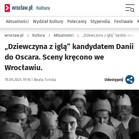
Serwis informacyjny wroclaw.pl podserwis: Kultura
Menu
Aktualności
Wydział Kultury
Polecamy
Stypendia
Festiwale
wroclaw.pl
Kultura
Aktualności
„Dziewczyna z igłą” będzie walcz
„Dziewczyna z iglą” kandydatem Danii
do Oscara. Sceny kręcono we
Wrocławiu.
Data publikacji:
Autor:
artykuł
19.09.2024 19:16 |
Beata Turska
Udostępnij
Kliknij, aby zobaczyć galerię