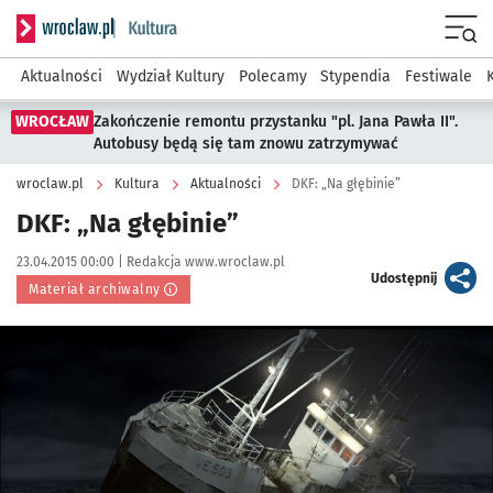
Serwis informacyjny wroclaw.pl podserwis: Kultura
Menu
Aktualności
Wydział Kultury
Polecamy
Stypendia
Festiwale
WROCŁAW
Zakończenie remontu przystanku "pl. Jana Pawła II".
Autobusy będą się tam znowu zatrzymywać
wroclaw.pl
Kultura
Aktualności
DKF: „Na głębinie”
DKF: „Na głębinie”
Data publikacji:
Autor:
23.04.2015 00:00 |
Redakcja www.wroclaw.pl
artykuł
Udostępnij
Materiał archiwalny
Kliknij, aby powiększyć