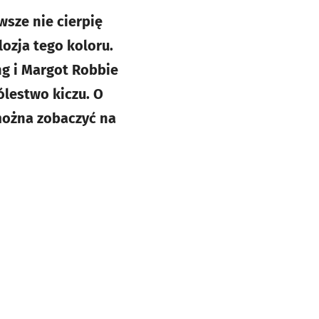
wsze nie cierpię
ozja tego koloru.
ng i Margot Robbie
ólestwo kiczu. O
 można zobaczyć na