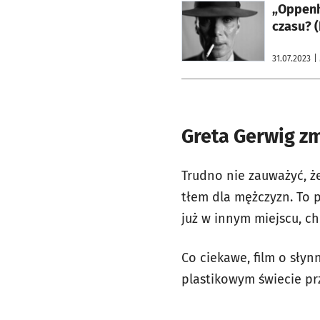
otworzy się w nowej karcie
„Oppenh
czasu? 
31.07.2023
|
Greta Gerwig zm
Trudno nie zauważyć, że
tłem dla mężczyzn. To p
już w innym miejscu, ch
Co ciekawe, film o słyn
plastikowym świecie pr