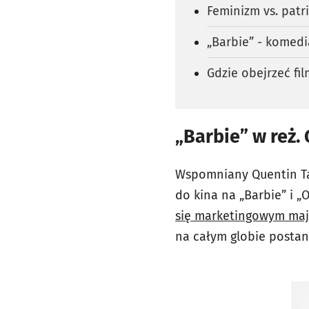
Feminizm vs. patri
„Barbie” - komedia
Gdzie obejrzeć fi
„Barbie” w reż.
Wspomniany Quentin Tara
do kina na „Barbie” i „
się marketingowym majs
na całym globie postano