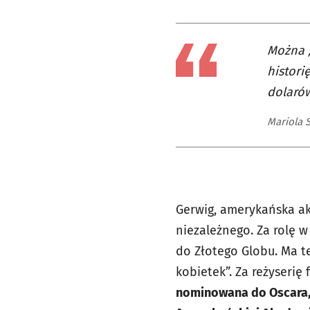
Można „
histori
dolarów
Mariola 
Gerwig, amerykańska akt
niezależnego. Za rolę w
do Złotego Globu. Ma t
kobietek”. Za reżyserię 
nominowana do Oscara, j