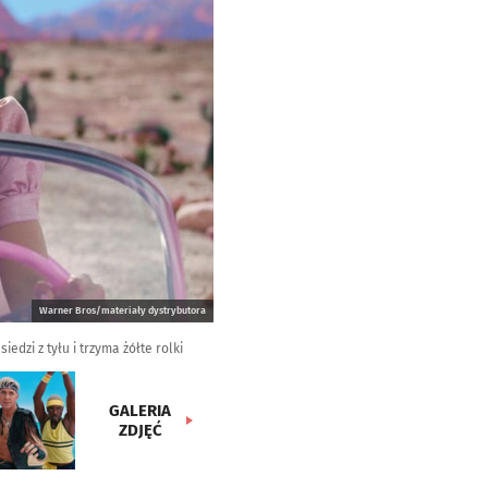
Warner Bros/materiały dystrybutora
dzi z tyłu i trzyma żółte rolki
GALERIA
ZDJĘĆ