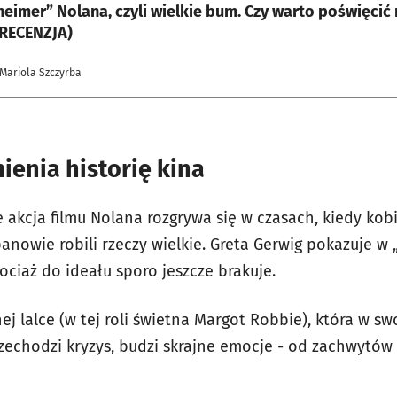
eimer” Nolana, czyli wielkie bum. Czy warto poświęcić
(RECENZJA)
 Mariola Szczyrba
ienia historię kina
 akcja filmu Nolana rozgrywa się w czasach, kiedy kob
anowie robili rzeczy wielkie. Greta Gerwig pokazuje w „
ociaż do ideału sporo jeszcze brakuje.
nej lalce (w tej roli świetna Margot Robbie), która w s
zechodzi kryzys, budzi skrajne emocje - od zachwytów