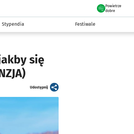
Powietrze
we Wrocławiu
Kultura
dobre
Stypendia
Festiwale
jakby się
NZJA)
artykuł
Udostępnij