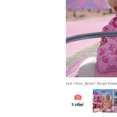
Kadr z filmu „Barbie”: Margot Robbi
galeria
5
zdjęć