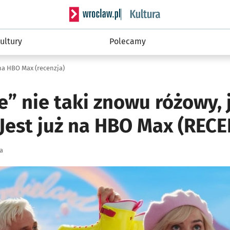
Serwis informacyjny wroclaw.pl podserwis: 
ultury
Polecamy
na HBO Max (recenzja)
e” nie taki znowu różowy, 
Jest już na HBO Max (RECE
a
ię