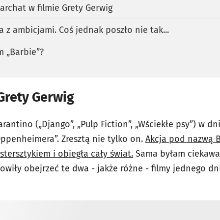
archat w filmie Grety Gerwig
 z ambicjami. Coś jednak poszło nie tak...
lm „Barbie”?
 Grety Gerwig
ntino („Django”, „Pulp Fiction”, „Wściekłe psy”) w dn
Oppenheimera”. Zresztą nie tylko on.
Akcja pod nazwą 
tersztykiem i obiegła cały świat.
Sama byłam ciekawa, 
wiły obejrzeć te dwa - jakże różne - filmy jednego dn