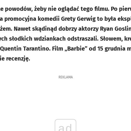
le powodów, żeby nie oglądać tego filmu. Po pier
 promocyjna komedii Grety Gerwig to była ekspl
żem. Nawet skądinąd dobrzy aktorzy Ryan Gosli
tych słodkich wdziankach odstraszali. Słowem, kr
 Quentin Tarantino. Film „Barbie” od 15 grudnia
ie recenzję.
REKLAMA
ad