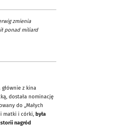
Gerwig zmienia
bił ponad miliard
 głównie z kina
stką, dostała nominację
towany do „Małych
i matki i córki,
była
storii nagród