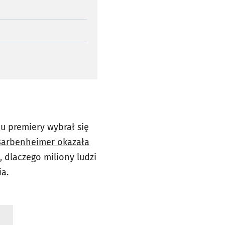
iu premiery wybrał się
Barbenheimer okazała
dlaczego miliony ludzi
ia.