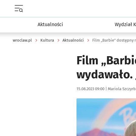
Menu główne portalu wroclaw.pl
Aktualności
Wydział K
wroclaw.pl
Kultura
Aktualności
Film „Barbie” dostępny 
Film „Barbi
wydawało. 
Data publikacji:
Autor:
15.08.2023 09:00 |
Mariola Szczyrb
Kliknij, aby zobaczyć galer