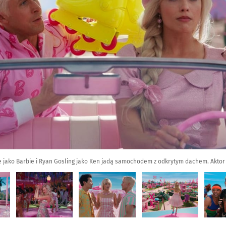
e jako Barbie i Ryan Gosling jako Ken jadą samochodem z odkrytym dachem. Aktor sie