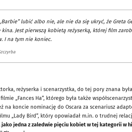
Barbie” lubić albo nie, ale nie da się ukryć, że Greta 
ę kina. Jest pierwszą kobietą reżyserką, której film zaro
. I na tym nie koniec.
Szczyrba
orka, reżyserka i scenarzystka, do tej pory znana była
 filmie „Fances Ha”, którego była także współscenarzy
eż na koncie nominację do Oscara za scenariusz adap
filmu „Lady Bird”, który opowiadał m.in. o trudnej relacj
ako jedna z zaledwie pięciu kobiet w tej kategorii w hi