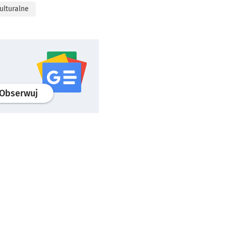
ulturalne
profil
google news
serwisu wroclaw.pl
Obserwuj