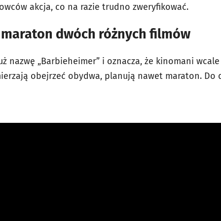
wców akcja, co na razie trudno zweryfikować.
 maraton dwóch różnych filmów
uż nazwę „Barbieheimer” i oznacza, że kinomani wcale 
mierzają obejrzeć obydwa, planują nawet maraton. Do d