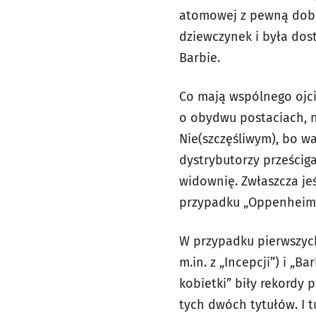
atomowej z pewną dobrz
dziewczynek i była dos
Barbie.
Co mają wspólnego ojci
o obydwu postaciach, n
Nie(szczęśliwym), bo wa
dystrybutorzy prześcig
widownię. Zwłaszcza jeś
przypadku „Oppenheimer
W przypadku pierwszyc
m.in. z „Incepcji”) i „
kobietki” biły rekordy 
tych dwóch tytułów. I 