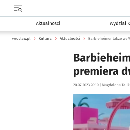
Menu główne portalu wroclaw.pl
Aktualności
Wydział K
wroclaw.pl
Kultura
Aktualności
Barbieheim
premiera d
Data publikacji:
Autor:
20.07.2023 20:10 |
Magdalena Talik
Kliknij, aby powiększyć