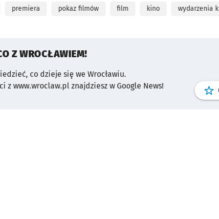
premiera
pokaz filmów
film
kino
wydarzenia k
CO Z WROCŁAWIEM!
wiedzieć, co dzieje się we Wrocławiu.
i z www.wroclaw.pl znajdziesz w Google News!