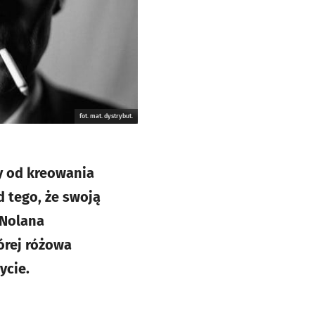
fot. mat. dystrybut.
y od kreowania
d tego, że swoją
 Nolana
órej różowa
ycie.