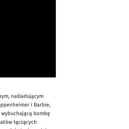
nym, naśladującym
Oppenheimer i Barbie,
ę w wybuchającą bombę
katów łączących