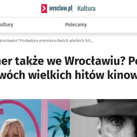
Serwis informacyjny wroclaw.pl podserwis: 
ultury
Polecamy
Barbieheimer także we Wrocławiu? Podwójna premiera dwóch wielkich hitów kinowych
er także we Wrocławiu? 
wóch wielkich hitów kino