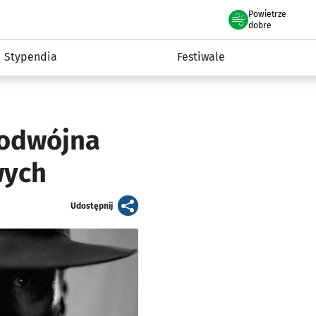
Powietrze
we Wrocławiu
Kultura
dobre
Stypendia
Festiwale
Podwójna
wych
artykuł
Udostępnij