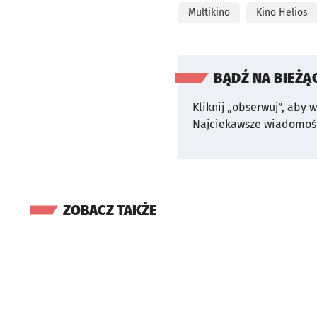
Multikino
Kino Helios
BĄDŹ NA BIEŻĄ
Kliknij „obserwuj”, aby 
Najciekawsze wiadomośc
ZOBACZ TAKŻE