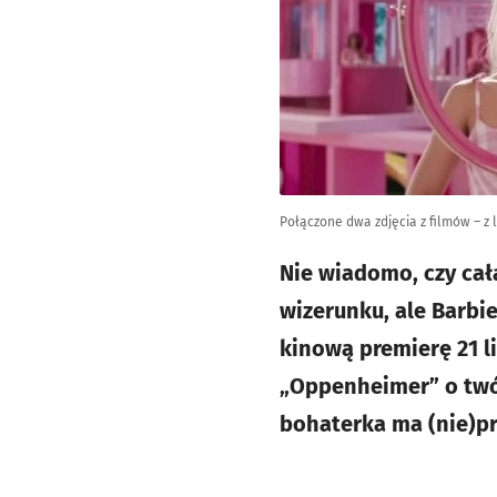
Połączone dwa zdjęcia z filmów – z 
Nie wiadomo, czy cał
wizerunku, ale Barbi
kinową premierę 21 
„Oppenheimer” o twó
bohaterka ma (nie)pr