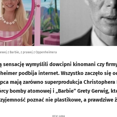
lewej z Barbie, z prawej z Oppenheimera
ą sensację wymyślili dowcipni kinomani czy firm
eheimer podbija internet. Wszystko zaczęło się o
lipca mają zarówno superprodukcja Christophera
rcy bomby atomowej i „Barbie” Grety Gerwig, kt
zyjemność poznać nie plastikowe, a prawdziwe ż
REKLAMA