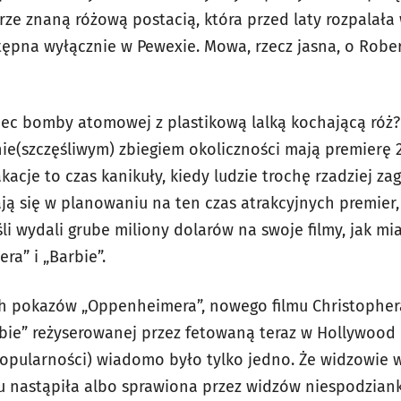
e znaną różową postacią, która przed laty rozpalała
tępna wyłącznie w Pewexie. Mowa, rzecz jasna, o Robe
ec bomby atomowej z plastikową lalką kochającą róż? 
ie(szczęśliwym) zbiegiem okoliczności mają premierę 2
kacje to czas kanikuły, kiedy ludzie trochę rzadziej zag
ają się w planowaniu na ten czas atrakcyjnych premier,
li wydali grube miliony dolarów na swoje filmy, jak mi
a” i „Barbie”.
h pokazów „Oppenheimera”, nowego filmu Christopher
Barbie” reżyserowanej przez fetowaną teraz w Hollywood 
popularności) wiadomo było tylko jedno. Że widzowie w
tu nastąpiła albo sprawiona przez widzów niespodziank