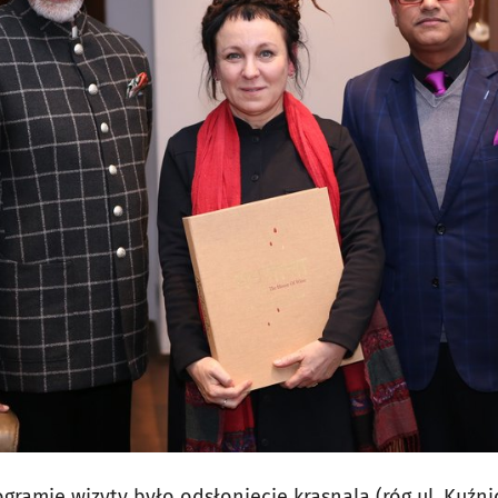
amie wizyty było odsłonięcie krasnala (róg ul. Kuźnic