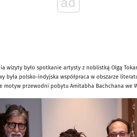
ad
a wizyty było spotkanie artysty z noblistką Olgą Tok
była polsko-indyjska współpraca w obszarze literatury
ze motyw przewodni pobytu Amitabha Bachchana we W