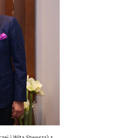
zej i Wita Stwosza) z