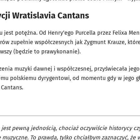
cji Wratislavia Cantans
jest potężna. Od Henry'ego Purcella przez Felixa Me
ów zupełnie współczesnych jak Zygmunt Krauze, któr
rwszy (będzie to prawykonanie).
czenia muzyki dawnej i współczesnej, przyświecała jego
mu polskiemu dyrygentowi, od momentu gdy w jego gł
 Cantans.
jest pewną jednością, chociaż oczywiście historycy czy
e muzyczne. To prawda, tylko chciałbym zaznaczyć, że w