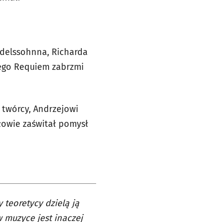
ndelssohnna, Richarda
ego Requiem zabrzmi
 twórcy, Andrzejowi
owie zaświtał pomysł
 teoretycy dzielą ją
 muzyce jest inaczej