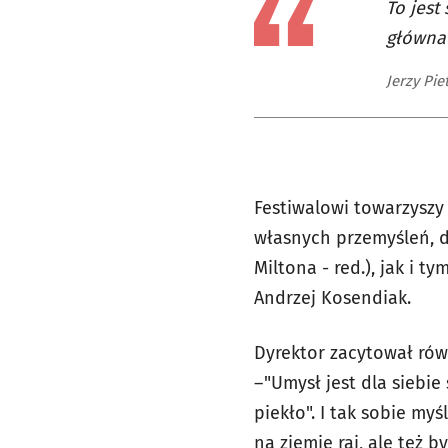
To jest
główna 
Jerzy Pi
Festiwalowi towarzyszy
własnych przemyśleń, d
Miltona - red.), jak i 
Andrzej Kosendiak.
Dyrektor zacytował rów
– "Umysł jest dla siebi
piekło". I tak sobie my
na ziemię raj, ale też 