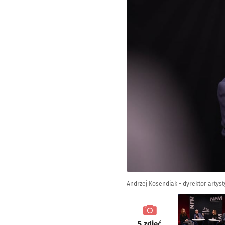
Andrzej Kosendiak - dyrektor artyst
galeria
5
zdjęć