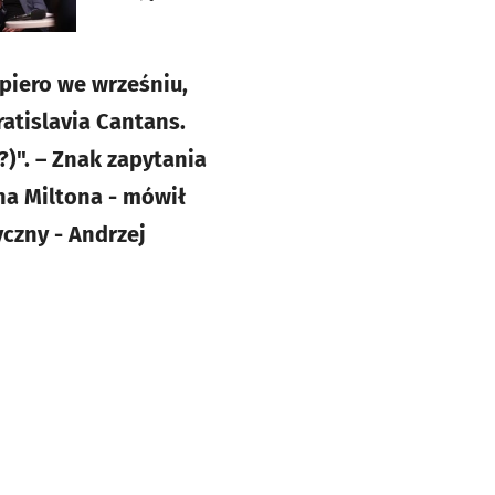
piero we wrześniu,
atislavia Cantans.
)". – Znak zapytania
na Miltona - mówił
yczny - Andrzej