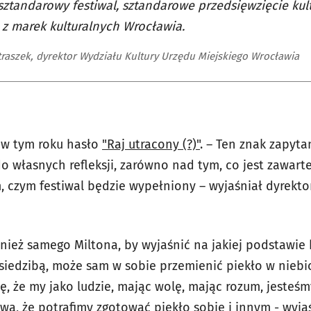
 sztandarowy festiwal, sztandarowe przedsięwzięcie kul
z marek kulturalnych Wrocławia.
etraszek, dyrektor Wydziału Kultury Urzędu Miejskiego Wrocławia
 w tym roku hasło
"Raj utracony (?)"
. – Ten znak zapyta
o własnych refleksji, zarówno nad tym, co jest zawar
tym, czym festiwal będzie wypełniony – wyjaśniał dyrekto
nież samego Miltona, by wyjaśnić na jakiej podstawi
e siedzibą, może sam w sobie przemienić piekło w niebi
ślę, że my jako ludzie, mając wolę, mając rozum, jesteś
bywa, że potrafimy zgotować piekło sobie i innym - wyjaś