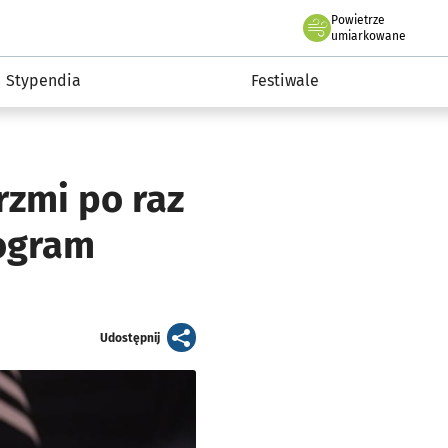
Powietrze
we Wrocławiu
Kultura
umiarkowane
Stypendia
Festiwale
rzmi po raz
rogram
artykuł
Udostępnij