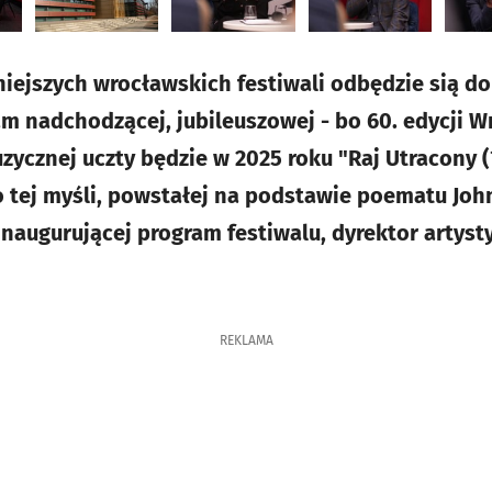
niejszych wrocławskich festiwali odbędzie sią do
m nadchodzącej, jubileuszowej - bo 60. edycji Wr
ycznej uczty będzie w 2025 roku "Raj Utracony (?
 tej myśli, powstałej na podstawie poematu Joh
inaugurującej program festiwalu, dyrektor artyst
REKLAMA