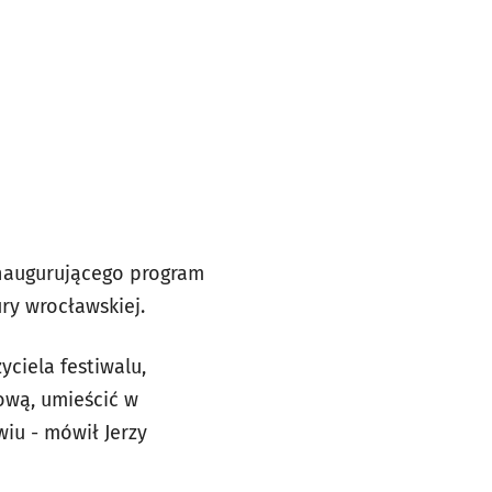
inaugurującego program
ry wrocławskiej.
yciela festiwalu,
ową, umieścić w
u - mówił Jerzy