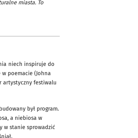
turalne miasta. To
nia niech inspiruje do
te w poemacie (Johna
r artystyczny festiwalu
e budowany był program.
osa, a niebiosa w
my w stanie sprowadzić
niał.