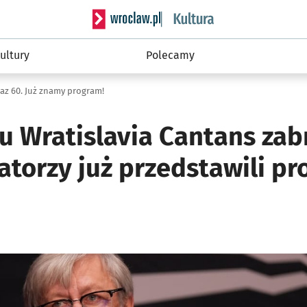
Serwis informacyjny wroclaw.pl podserwis: 
ultury
Polecamy
raz 60. Już znamy program!
u Wratislavia Cantans zab
atorzy już przedstawili p
ię