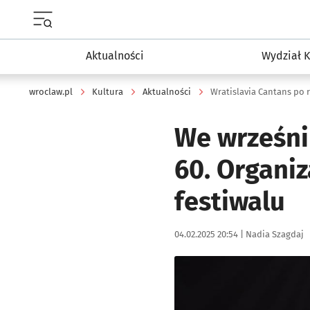
Menu główne portalu wroclaw.pl
Aktualności
Wydział K
wroclaw.pl
Kultura
Aktualności
Wratislavia Cantans po 
We wrześni
60. Organiz
festiwalu
Data publikacji:
Autor:
04.02.2025 20:54 |
Nadia Szagdaj
Kliknij, aby zobaczyć galer