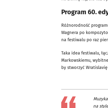
Program 60. edy
Różnorodność programu 
Wagnera po kompozytor
na festiwalu po raz pie
Taka idea festiwalu, łą
Markowskiemu, wybitne
by stworzyć Wratislavię
Muzyka 
na styl