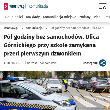
Serwis informacyjny wroclaw.pl podserwis: Komunikacja
Menu
Aktualności
Rozkłady
Komunikacja miejska
Zmiany
Piesi
Row
wroclaw.pl
Komunikacja
Pół godziny bez samochodów. Ulica
Górnickiego przy szkole zamykana
przed pierwszym dzwonkiem
Data publikacji:
Autor:
artykuł
16.10.2023 12:08 |
Bartosz Chochołowski
Udostępnij
Kliknij, aby zobaczyć galerię