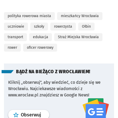
polityka rowerowa miasta
mieszkańcy Wrocławia
uczniowie
szkoły
rowerzysta
Ołbin
transport
edukacja
Straż Miejska Wrocławia
rower
oficer rowerowy
BĄDŹ NA BIEŻĄCO Z WROCŁAWIEM!
Kliknij „obserwuj”, aby wiedzieć, co dzieje się we
Wrocławiu.
Najciekawsze wiadomości z
www.wroclaw.pl znajdziesz w Google News!
profil
google news
serwisu wroclaw
Obserwuj