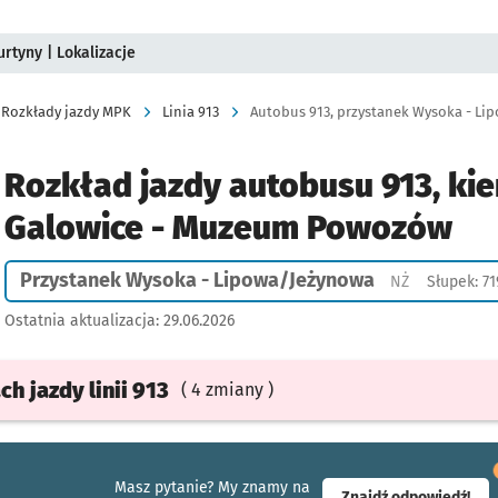
rtyny | Lokalizacje
Rozkłady jazdy MPK
Linia 913
Rozkład jazdy autobusu 913, kie
Galowice - Muzeum Powozów
Przystanek Wysoka - Lipowa/Jeżynowa
Przystanek n
NŻ
Słupek: 7
Ostatnia aktualizacja:
29.06.2026
ach
jazdy
linii 913
( 4 zmiany )
Masz pytanie? My znamy na
- ot
Znajdź odpowiedź!