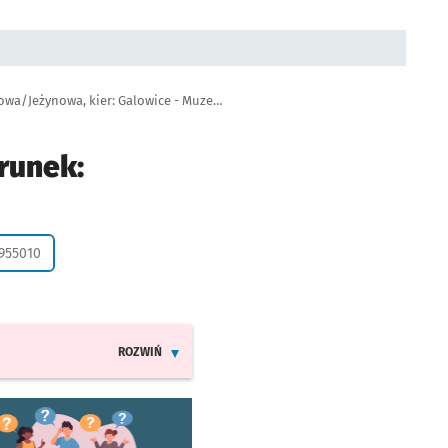
Autobus 913, przystanek Wysoka - Lipowa/Jeżynowa, kier: Galowice - Muzeum Powozów
runek:
a życzenie
1955010
ROZWIŃ
INFORMACJE O ZMIANACH W ROZKŁADACH JAZDY LINI
worzy się w nowej karcie