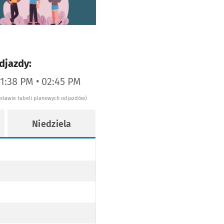
djazdy:
01:38 PM • 02:45 PM
dstawie tabeli planowych odjazdów)
Niedziela
NA-SKRZY. NIEPODLEGŁOŚCI PO TRASIE)
NA-SKRZY. NIEPODLEGŁOŚCI PO TRASIE)