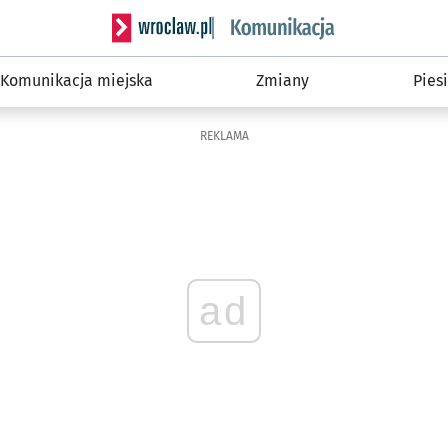
Serwis informacyjny wroclaw.pl podserwis: Ko
Komunikacja miejska
Zmiany
Piesi
REKLAMA
ad