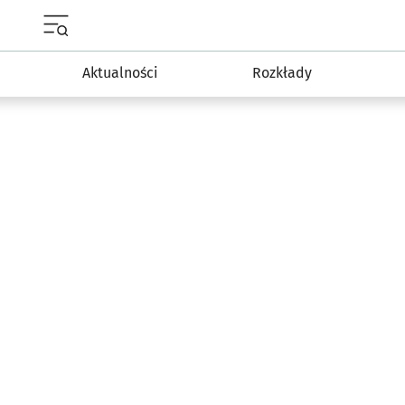
Menu główne portalu wroclaw.pl
Aktualności
Rozkłady