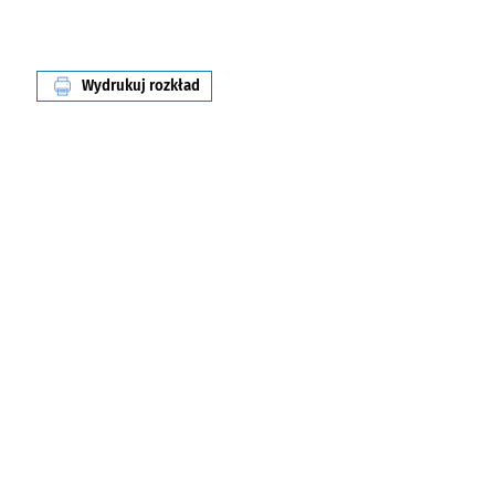
Wydrukuj rozkład
linii nr 913