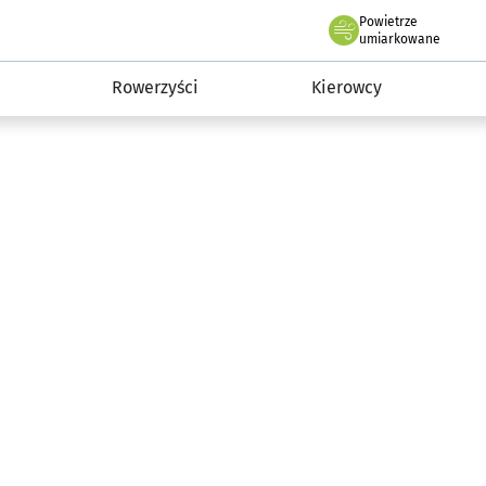
Powietrze
we Wrocławiu
munikacja
umiarkowane
Rowerzyści
Kierowcy