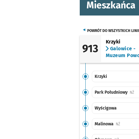
Mieszkańca
POWRÓT DO WSZYSTKICH LINI
Krzyki
913
Galowice -
Muzeum Pow
Krzyki
Park Południowy
Prz
NŻ
Wyścigowa
Malinowa
Przystanek
NŻ