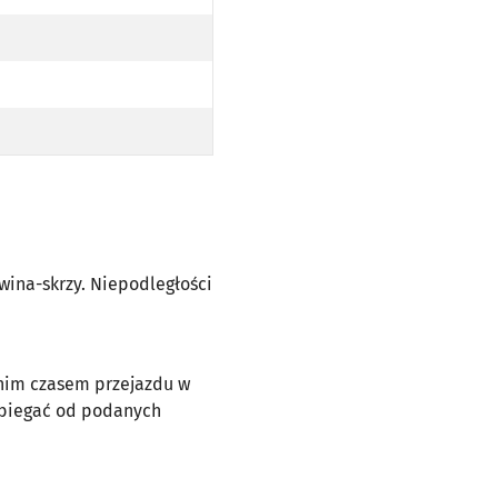
NA-SKRZY. NIEPODLEGŁOŚCI PO TRASIE)
awina-skrzy. Niepodległości
dnim czasem przejazdu w
dbiegać od podanych