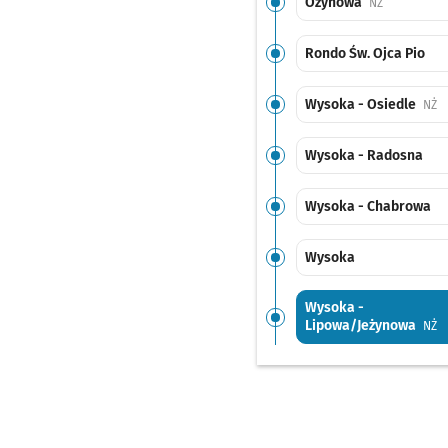
Ożynowa
Przystanek 
NŻ
Rondo Św. Ojca Pio
Wysoka - Osiedle
Pr
NŻ
Wysoka - Radosna
Wysoka - Chabrowa
Wysoka
Wysoka -
Lipowa/Jeżynowa
Pr
NŻ
Karwiany - Skrzy.
(Wrocławska/Majowa
Sprawdź proponowane
Karwiany - Skrzy. (
Czas przejazdu
3'