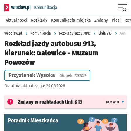
Serwis informacyjny wroclaw.pl podserwis: Komunikacja
Menu
Aktualności
Rozkłady
Komunikacja miejska
Zmiany
Piesi
Row
wroclaw.pl
Komunikacja
Rozkłady jazdy MPK
Linia 913
Autobu
Rozkład jazdy autobusu 913,
kierunek: Galowice - Muzeum
Powozów
Przystanek Wysoka
Słupek: 726952
Ostatnia aktualizacja:
29.06.2026
Zmiany w rozkładach
linii 913
ROZWIŃ
Poradnik Mieszkańca