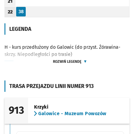
21
Godzina odjazdu
38
22
Odjazd
minut po godzinie 22
Godzina odjazdu
LEGENDA
H - kurs przedłużony do Galowic (do przyst. Żórawina-
skrzy. Niepodległości po trasie)
ROZWIŃ LEGENDĘ
TRASA PRZEJAZDU LINII NUMER 913
913
Krzyki
Galowice - Muzeum Powozów