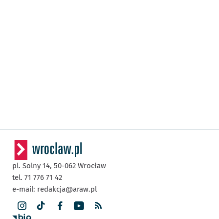
pl. Solny 14,
50-062
Wrocław
tel. 71 776 71 42
e-mail:
redakcja@araw.pl