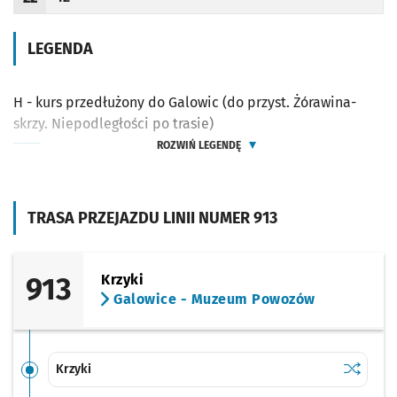
Odjazd
minut po godzinie 22
Godzina odjazdu
LEGENDA
H - kurs przedłużony do Galowic (do przyst. Żórawina-
skrzy. Niepodległości po trasie)
ROZWIŃ LEGENDĘ
TRASA PRZEJAZDU LINII NUMER 913
913
Krzyki
Galowice - Muzeum Powozów
Sprawdź p
Krzyki
Krzyki