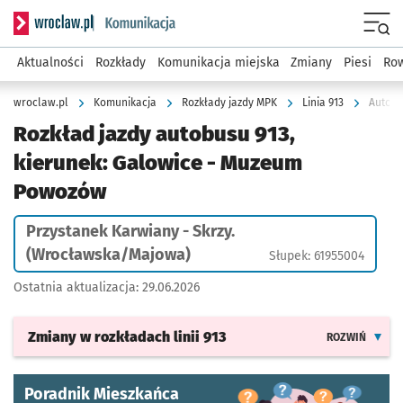
Serwis informacyjny wroclaw.pl podserwis: Komunikacja
Menu
Aktualności
Rozkłady
Komunikacja miejska
Zmiany
Piesi
Row
wroclaw.pl
Komunikacja
Rozkłady jazdy MPK
Linia 913
Rozkład jazdy autobusu 913,
kierunek: Galowice - Muzeum
Powozów
Przystanek Karwiany - Skrzy.
(Wrocławska/Majowa)
Słupek: 61955004
Ostatnia aktualizacja:
29.06.2026
Zmiany w rozkładach
linii 913
ROZWIŃ
Poradnik Mieszkańca