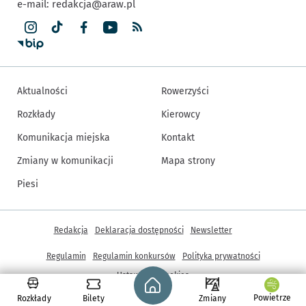
e-mail:
redakcja@araw.pl
Aktualności
Rowerzyści
Rozkłady
Kierowcy
Komunikacja miejska
Kontakt
Zmiany w komunikacji
Mapa strony
Piesi
Inne informacje
Redakcja
Deklaracja dostępności
Newsletter
Regulamin
Regulamin konkursów
Polityka prywatności
Strona główna - wroclaw.pl
Ustawienia cookies
Powietrze
Rozkłady
Bilety
Zmiany
© Copyright 2005-2026, ARAW S.A., Gmina Wrocław