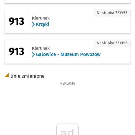
913 - kierunek Krzyki
Nr słupka 723955
913
Kierunek
Krzyki
913 - kierunek Galowice - Muzeum Pow
Nr słupka 723956
913
Kierunek
Galowice - Muzeum Powozów
linie zmienione
REKLAMA
ad