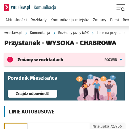
Serwis informacyjny wroclaw.pl podserwis: Komunikacja
Menu
Aktualności
Rozkłady
Komunikacja miejska
Zmiany
Piesi
Row
wroclaw.pl
Komunikacja
Rozkłady jazdy MPK
Linie na przystanku
Przystanek -
WYSOKA - CHABROWA
Zmiany w rozkładach
ROZWIŃ
Poradnik Mieszkańca
- otworzy się w nowej karcie
Znajdź odpowiedź!
LINIE AUTOBUSOWE
112 - kierunek Galeria Dominikańska
Nr słupka 723956