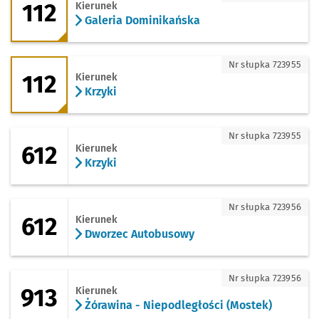
112
Kierunek
Galeria Dominikańska
112 - kierunek Krzyki
Nr słupka 723955
112
Kierunek
Krzyki
612 - kierunek Krzyki
Nr słupka 723955
612
Kierunek
Krzyki
612 - kierunek Dworzec Autobusowy
Nr słupka 723956
612
Kierunek
Dworzec Autobusowy
913 - kierunek Żórawina - Niepodległoś
Nr słupka 723956
913
Kierunek
Żórawina - Niepodległości (Mostek)