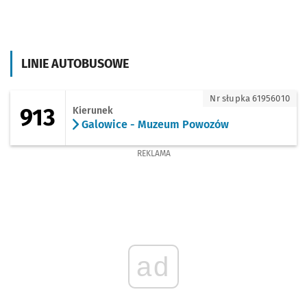
LINIE AUTOBUSOWE
913 - kierunek Galowice - Muzeum Pow
Nr słupka 61956010
913
Kierunek
Galowice - Muzeum Powozów
REKLAMA
ad