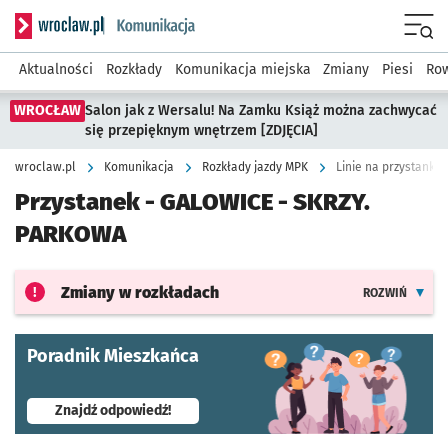
Serwis informacyjny wroclaw.pl podserwis: Komunikacja
Menu
Aktualności
Rozkłady
Komunikacja miejska
Zmiany
Piesi
Row
WROCŁAW
Salon jak z Wersalu! Na Zamku Książ można zachwycać
się przepięknym wnętrzem [ZDJĘCIA]
wroclaw.pl
Komunikacja
Rozkłady jazdy MPK
Linie na przystanku
Przystanek -
GALOWICE - SKRZY.
PARKOWA
Zmiany w rozkładach
ROZWIŃ
Poradnik Mieszkańca
- otworzy się w nowej karcie
Znajdź odpowiedź!