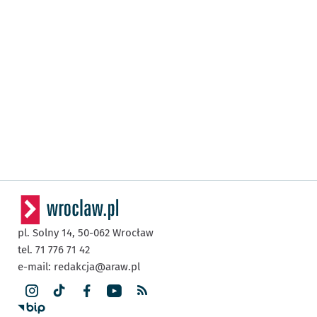
pl. Solny 14,
50-062
Wrocław
tel. 71 776 71 42
e-mail:
redakcja@araw.pl