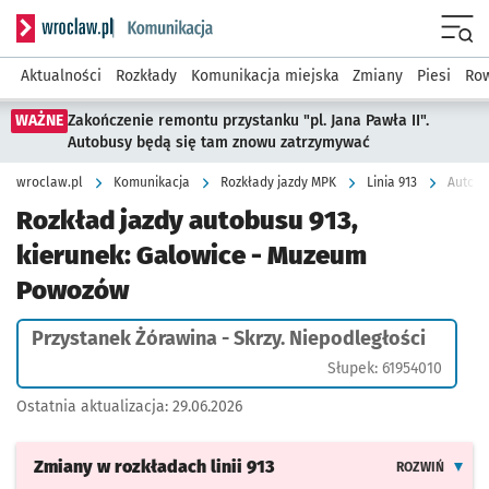
Serwis informacyjny wroclaw.pl podserwis: Komunikacja
Menu
Aktualności
Rozkłady
Komunikacja miejska
Zmiany
Piesi
Row
WAŻNE
Zakończenie remontu przystanku "pl. Jana Pawła II".
Autobusy będą się tam znowu zatrzymywać
wroclaw.pl
Komunikacja
Rozkłady jazdy MPK
Linia 913
Rozkład jazdy autobusu 913,
kierunek: Galowice - Muzeum
Powozów
Przystanek Żórawina - Skrzy. Niepodległości
Słupek: 61954010
Ostatnia aktualizacja:
29.06.2026
Zmiany w rozkładach
linii 913
ROZWIŃ