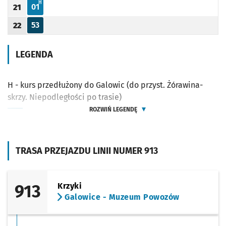
H - KURS PRZEDŁUŻONY DO GALOWIC (DO PRZYST. ŻÓRAWINA-SKRZY. NIEPODLEG
H
01
21
Odjazd
minut po godzinie 21
Godzina odjazdu
53
22
Odjazd
minut po godzinie 22
Godzina odjazdu
LEGENDA
H - kurs przedłużony do Galowic (do przyst. Żórawina-
skrzy. Niepodległości po trasie)
ROZWIŃ LEGENDĘ
TRASA PRZEJAZDU LINII NUMER 913
913
Krzyki
Galowice - Muzeum Powozów