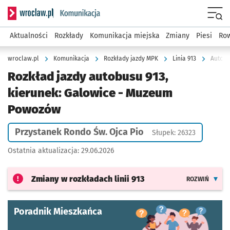
Serwis informacyjny wroclaw.pl podserwis: Komunikacja
Menu
Aktualności
Rozkłady
Komunikacja miejska
Zmiany
Piesi
Row
wroclaw.pl
Komunikacja
Rozkłady jazdy MPK
Linia 913
Autobu
Rozkład jazdy autobusu 913,
kierunek: Galowice - Muzeum
Powozów
Przystanek Rondo Św. Ojca Pio
Słupek: 26323
Ostatnia aktualizacja:
29.06.2026
Zmiany w rozkładach
linii 913
ROZWIŃ
Poradnik Mieszkańca