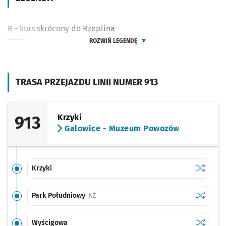
R - kurs skrócony do Rzeplina
ROZWIŃ LEGENDĘ
TRASA PRZEJAZDU LINII NUMER 913
913
Krzyki
Galowice - Muzeum Powozów
Sprawdź p
Krzyki
Krzyki
Sprawdź p
Park Poł
Park Południowy
Przystanek na życzenie
NŻ
Sprawdź p
Wyścigo
Wyścigowa