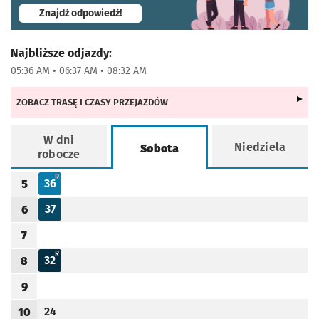
- otworzy się w nowej karcie
Znajdź odpowiedź!
Najbliższe odjazdy:
05:36 AM • 06:37 AM • 08:32 AM
ZOBACZ TRASĘ I CZASY PRZEJAZDÓW
W dni
Niedziela
Sobota
robocze
Rozkład jazdy -
Sobota
R - KURS SKRÓCONY DO RZEPLINA
R
36
5
Odjazd
minut po godzinie 5
Godzina odjazdu
37
6
Odjazd
minut po godzinie 6
Godzina odjazdu
7
Godzina odjazdu
R - KURS SKRÓCONY DO RZEPLINA
R
32
8
Odjazd
minut po godzinie 8
Godzina odjazdu
9
Godzina odjazdu
24
10