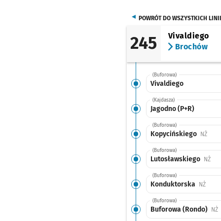
POWRÓT DO WSZYSTKICH LINI
Vivaldiego
245
Brochów
(Buforowa)
Vivaldiego
(Kajdasza)
Jagodno (P+R)
(Buforowa)
Kopycińskiego
Przys
NŻ
(Buforowa)
Lutosławskiego
Prz
NŻ
(Buforowa)
Konduktorska
Przys
NŻ
(Buforowa)
Buforowa (Rondo)
P
NŻ