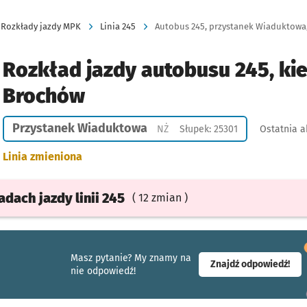
Rozkłady jazdy MPK
Linia 245
Autobus 245, przystanek Wiaduktowa,
Rozkład jazdy autobusu 245, ki
Brochów
Przystanek Wiaduktowa
Przystanek na życzenie
NŻ
Słupek: 25301
Ostatnia a
Linia zmieniona
ładach
jazdy
linii 245
( 12 zmian )
Masz pytanie? My znamy na
- ot
Znajdź odpowiedź!
nie odpowiedź!