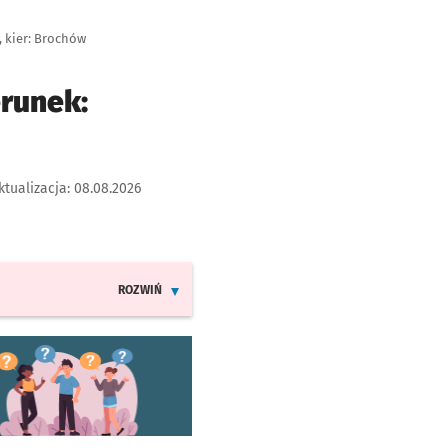
 kier: Brochów
erunek:
ktualizacja:
08.08.2026
ROZWIŃ
INFORMACJE O ZMIANACH W ROZKŁADACH JAZDY LINI
worzy się w nowej karcie