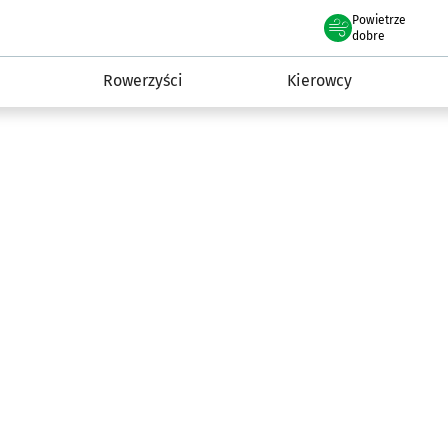
Powietrze
we Wrocławiu
munikacja
dobre
Rowerzyści
Kierowcy