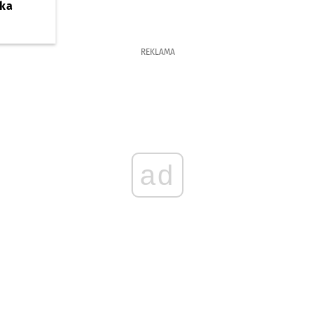
ska
REKLAMA
ad