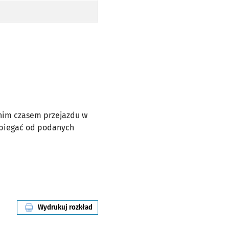
dnim czasem przejazdu w
dbiegać od podanych
Wydrukuj rozkład
linii nr 245