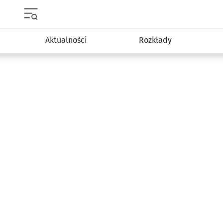
Menu główne portalu wroclaw.pl
Aktualności
Rozkłady