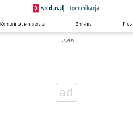
Serwis informacyjny wroclaw.pl podserwis: Ko
Komunikacja miejska
Zmiany
Piesi
REKLAMA
ad