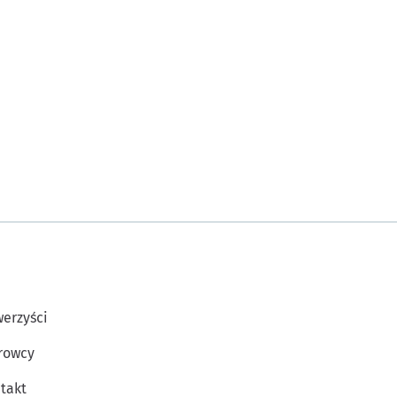
erzyści
rowcy
takt