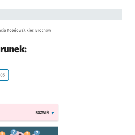
cja Kolejowa), kier: Brochów
erunek:
 życzenie
305
ROZWIŃ
INFORMACJE O ZMIANACH W ROZKŁADACH JAZDY LINI