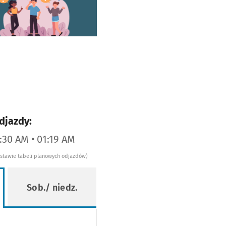
worzy się w nowej karcie
djazdy:
2:30 AM • 01:19 AM
dstawie tabeli planowych odjazdów)
Sob./ niedz.