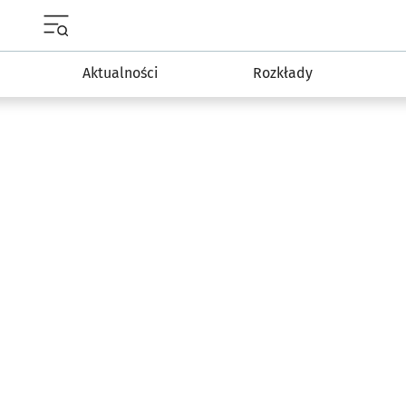
Menu główne portalu wroclaw.pl
Aktualności
Rozkłady