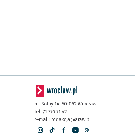
pl. Solny 14,
50-062
Wrocław
tel. 71 776 71 42
e-mail:
redakcja@araw.pl