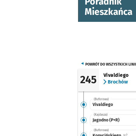
Poradnik
Mieszkańca
POWRÓT DO WSZYSTKICH LINI
Vivaldiego
245
Brochów
(Buforowa)
Vivaldiego
(Kajdasza)
Jagodno (P+R)
(Buforowa)
Kopycińskiego
Przys
NŻ