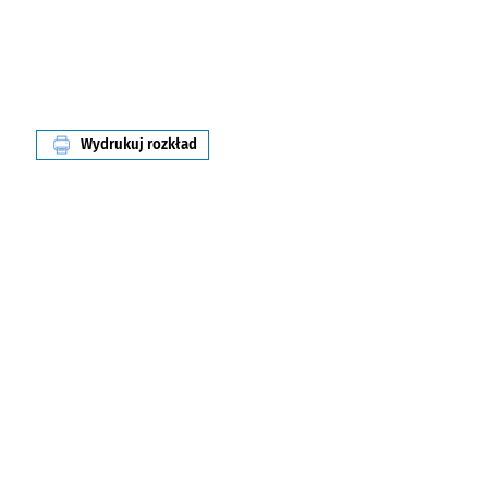
Wydrukuj rozkład
linii nr 245