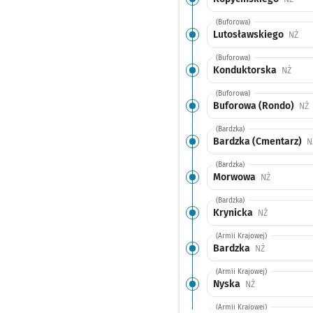
(Buforowa)
Lutosławskiego
Prz
NŻ
(Buforowa)
Konduktorska
Przys
NŻ
(Buforowa)
Buforowa (Rondo)
P
NŻ
(Bardzka)
Bardzka (Cmentarz)
N
(Bardzka)
Morwowa
Przystanek
NŻ
(Bardzka)
Krynicka
Przystanek 
NŻ
(Armii Krajowej)
Bardzka
Przystanek n
NŻ
(Armii Krajowej)
Nyska
Przystanek na 
NŻ
(Armii Krajowej)