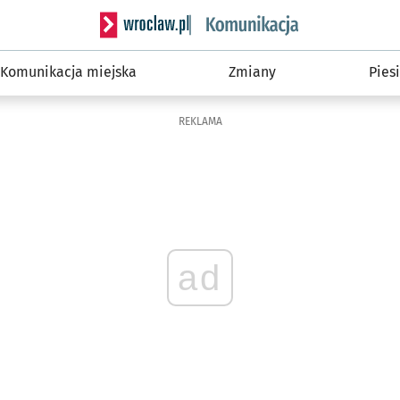
Serwis informacyjny wroclaw.pl podserwis: Ko
Komunikacja miejska
Zmiany
Piesi
REKLAMA
ad