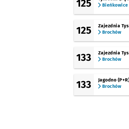
125
Brochów (Stacja
Bieńkowice
Kolejowa)
Przystanek
NŻ
(Centralna)
Chińska
Przystanek n
NŻ
Zajezdnia Ty
125
(Chińska)
Brochów
Brochów
Zajezdnia Ty
133
Brochów
Jagodno (P+R
133
Brochów