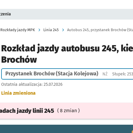
czenia
Rozkłady jazdy MPK
Linia 245
Autobus 245, przystanek Brochów (Sta
Rozkład jazdy autobusu 245, ki
Brochów
Przystanek Brochów (Stacja Kolejowa)
Przystanek na
NŻ
Słupek: 25
Ostatnia aktualizacja:
25.07.2026
Linia zmieniona
ładach
jazdy
linii 245
( 8 zmian )