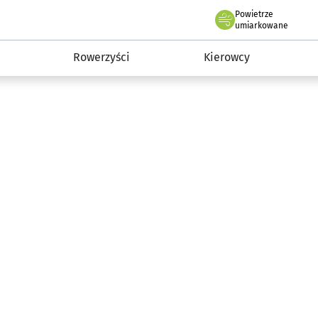
Powietrze
we Wrocławiu
munikacja
umiarkowane
Rowerzyści
Kierowcy