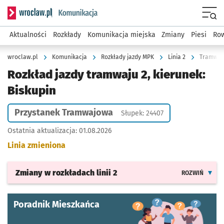
Serwis informacyjny wroclaw.pl podserwis: Komunikacja
Menu
Aktualności
Rozkłady
Komunikacja miejska
Zmiany
Piesi
Row
wroclaw.pl
Komunikacja
Rozkłady jazdy MPK
Linia 2
Tramwaj 
Rozkład jazdy tramwaju 2, kierunek:
Biskupin
Przystanek Tramwajowa
Słupek: 24407
Ostatnia aktualizacja:
01.08.2026
Linia zmieniona
Zmiany w rozkładach
linii 2
ROZWIŃ
Poradnik Mieszkańca