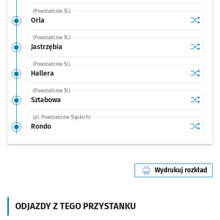
(Powstańców Śl.)
Sprawdź p
Orla
Orla
(Powstańców Śl.)
Sprawdź p
Jastrzębi
Jastrzębia
(Powstańców Śl.)
Sprawdź p
Hallera
Hallera
(Powstańców Śl.)
Sprawdź p
Sztabowa
Sztabowa
(pl. Powstańców Śląskich)
Sprawdź p
Rondo
Rondo
(Powstańców Śl.)
Sprawdź p
Wielka
Wielka
Wydrukuj rozkład
(Powstańców Śl.)
linii nr 2
Sprawdź p
Zaolziań
Zaolziańska
(Świdnicka)
ODJAZDY Z TEGO PRZYSTANKU
Sprawdź p
Arkady (C
Arkady (Capitol)