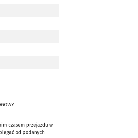
WY
OPODŁOGOWY
AJ NISKOPODŁOGOWY
WY
OPODŁOGOWY
AJ NISKOPODŁOGOWY
WY
OPODŁOGOWY
AJ NISKOPODŁOGOWY
WY
OPODŁOGOWY
AJ NISKOPODŁOGOWY
WY
OPODŁOGOWY
ŁOGOWY
dnim czasem przejazdu w
dbiegać od podanych