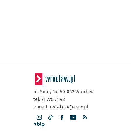
pl. Solny 14,
50-062
Wrocław
tel. 71 776 71 42
e-mail:
redakcja@araw.pl