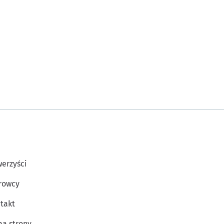
erzyści
rowcy
takt
a strony