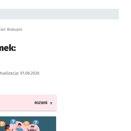
ier: Biskupin
nek:
tualizacja:
01.08.2026
ROZWIŃ
INFORMACJE O ZMIANACH W ROZKŁADACH JAZDY LINII 2
worzy się w nowej karcie