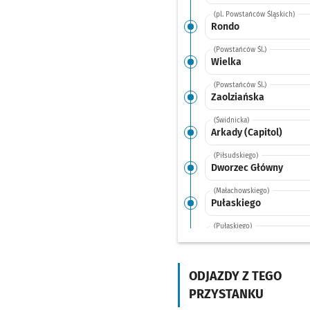
(pl. Powstańców Śląskich)
Rondo
(Powstańców Śl.)
Wielka
(Powstańców Śl.)
Zaolziańska
(Świdnicka)
Arkady (Capitol)
(Piłsudskiego)
Dworzec Główny
(Małachowskiego)
Pułaskiego
(Pułaskiego)
Kościuszki
(Pułaskiego)
Komuny Paryskiej
ODJAZDY Z TEGO
PRZYSTANKU
(Traugutta)
Pl. Wróblewskiego