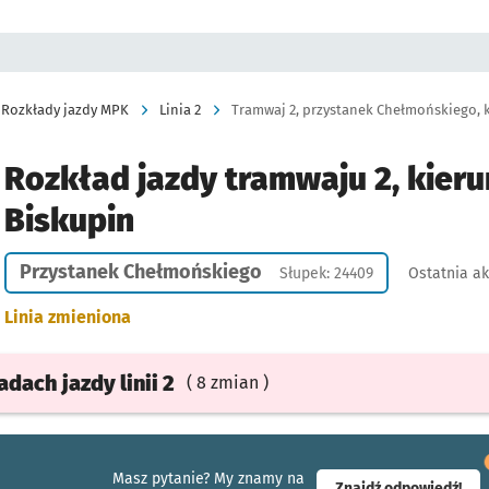
Rozkłady jazdy MPK
Linia 2
Tramwaj 2, przystanek Chełmońskiego, k
Rozkład jazdy tramwaju 2, kieru
Biskupin
Przystanek Chełmońskiego
Słupek: 24409
Ostatnia ak
Linia zmieniona
ładach
jazdy
linii 2
( 8 zmian )
Masz pytanie? My znamy na
- ot
Znajdź odpowiedź!