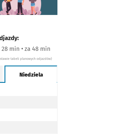
djazdy:
a 28 min • za 48 min
dstawie tabeli planowych odjazdów)
Niedziela
WY
WY
OPODŁOGOWY
AJ NISKOPODŁOGOWY
EZ TRAMWAJ NISKOPODŁOGOWY
WY
OPODŁOGOWY
AJ NISKOPODŁOGOWY
WY
OPODŁOGOWY
AJ NISKOPODŁOGOWY