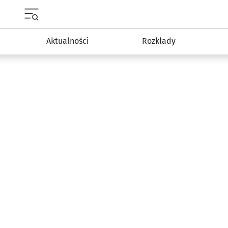
Menu główne portalu wroclaw.pl
Aktualności
Rozkłady