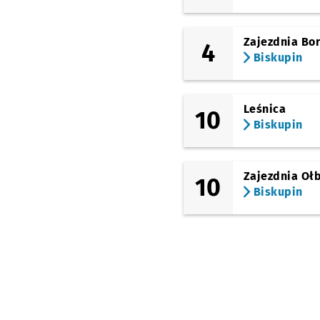
(Olszewskiego)
Chełmońskiego
Zajezdnia Bo
4
(Olszewskiego)
Biskupin
Piramowicza (Kampus
Biskupin)
(Olszewskiego)
Leśnica
10
Spółdzielcza
Biskupin
(Olszewskiego)
Biskupin
Zajezdnia Oł
10
Biskupin