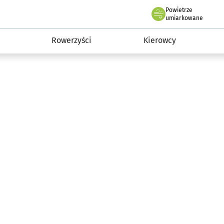
Powietrze
we Wrocławiu
munikacja
umiarkowane
Rowerzyści
Kierowcy