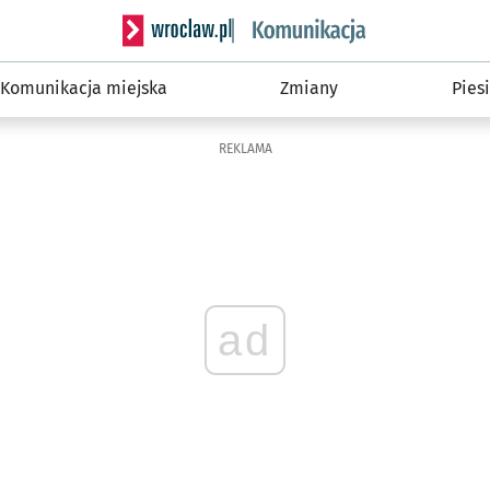
Serwis informacyjny wroclaw.pl podserwis: Ko
Komunikacja miejska
Zmiany
Piesi
REKLAMA
ad