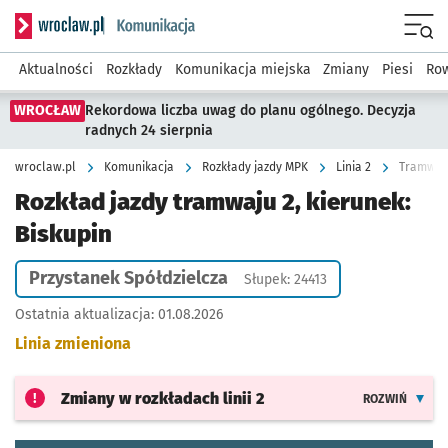
Serwis informacyjny wroclaw.pl podserwis: Komunikacja
Menu
Aktualności
Rozkłady
Komunikacja miejska
Zmiany
Piesi
Row
WROCŁAW
Rekordowa liczba uwag do planu ogólnego. Decyzja
radnych 24 sierpnia
wroclaw.pl
Komunikacja
Rozkłady jazdy MPK
Linia 2
Tramwaj 
Rozkład jazdy tramwaju 2, kierunek:
Biskupin
Przystanek Spółdzielcza
Słupek: 24413
Ostatnia aktualizacja:
01.08.2026
Linia zmieniona
Zmiany w rozkładach
linii 2
ROZWIŃ