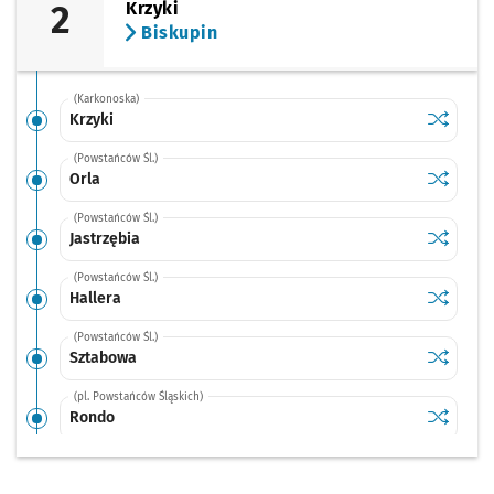
2
Krzyki
Biskupin
(Karkonoska)
Sprawdź p
Krzyki
Krzyki
(Powstańców Śl.)
Sprawdź p
Orla
Orla
(Powstańców Śl.)
Sprawdź p
Jastrzębi
Jastrzębia
(Powstańców Śl.)
Sprawdź p
Hallera
Hallera
(Powstańców Śl.)
Sprawdź p
Sztabowa
Sztabowa
(pl. Powstańców Śląskich)
Sprawdź p
Rondo
Rondo
(Powstańców Śl.)
Sprawdź p
Wielka
Wielka