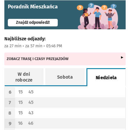
Poradnik Mieszkańca
- otworzy się w nowej karcie
Znajdź odpowiedź!
Najbliższe odjazdy:
za 27 min • za 57 min • 05:46 PM
ZOBACZ TRASĘ I CZASY PRZEJAZDÓW
W dni
Sobota
Niedziela
robocze
Rozkład jazdy -
Niedziela
15
45
6
Odjazd
minut po godzinie 6
Odjazd
minut po godzinie 6
Godzina odjazdu
15
45
7
Odjazd
minut po godzinie 7
Odjazd
minut po godzinie 7
Godzina odjazdu
15
43
8
Odjazd
minut po godzinie 8
Odjazd
minut po godzinie 8
Godzina odjazdu
16
46
9
Odjazd
minut po godzinie 9
Odjazd
minut po godzinie 9
Godzina odjazdu