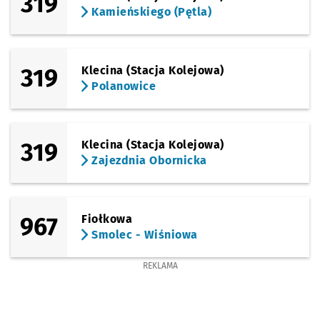
319
Sprawdź propo
Królewiecka
Czas prze
Królewiecka
30'
Kamieńskiego (Pętla)
(Królewiecka)
Sprawdź propo
Tarczyński Ar
Czas prz
Tarczyński Arena (Królewiecka)
31'
319
Klecina (Stacja Kolejowa)
Polanowice
319
Klecina (Stacja Kolejowa)
Zajezdnia Obornicka
967
Fiołkowa
Smolec - Wiśniowa
REKLAMA