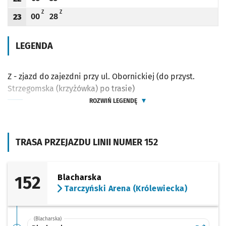
Odjazd
minut po godzinie 22
Odjazd
minut po godzinie 22
Godzina odjazdu
Z - ZJAZD DO ZAJEZDNI PRZY UL. OBORNICKIEJ (DO PRZYST. STRZEGOMSKA (KRZY
Z - ZJAZD DO ZAJEZDNI PRZY UL. OBORNICKIEJ (DO PRZYST. STRZEGOMS
Z
Z
00
28
23
Odjazd
minut po godzinie 23
Odjazd
minut po godzinie 23
Godzina odjazdu
LEGENDA
Z - zjazd do zajezdni przy ul. Obornickiej (do przyst.
Strzegomska (krzyżówka) po trasie)
ROZWIŃ LEGENDĘ
TRASA PRZEJAZDU LINII NUMER 152
152
Blacharska
Tarczyński Arena (Królewiecka)
(Blacharska)