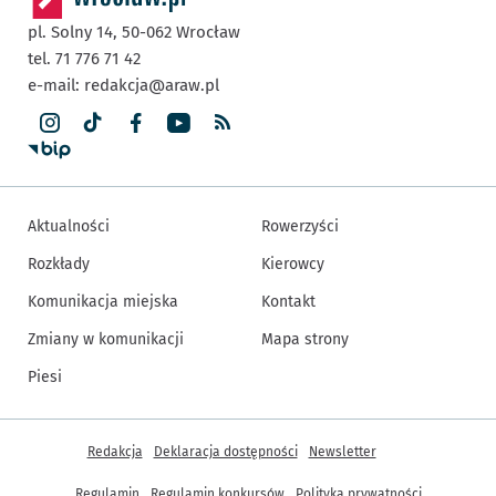
pl. Solny 14,
50-062
Wrocław
tel. 71 776 71 42
e-mail:
redakcja@araw.pl
Aktualności
Rowerzyści
Rozkłady
Kierowcy
Komunikacja miejska
Kontakt
Zmiany w komunikacji
Mapa strony
Piesi
Inne informacje
Redakcja
Deklaracja dostępności
Newsletter
Regulamin
Regulamin konkursów
Polityka prywatności