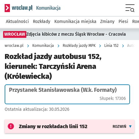
Serwis informacyjny wroclaw.pl podserwis: Komunikacja
Menu
Aktualności
Rozkłady
Komunikacja miejska
Zmiany
Piesi
Row
WROCŁAW
Zdjęcia kibiców z meczu Śląsk Wrocław - Cracovia
wroclaw.pl
Komunikacja
Rozkłady jazdy MPK
Linia 152
Rozkład jazdy autobusu 152,
kierunek: Tarczyński Arena
(Królewiecka)
Przystanek Stanisławowska (W.k. Formaty)
Słupek: 17306
Ostatnia aktualizacja:
30.05.2026
Zmiany w rozkładach
linii 152
ROZWIŃ