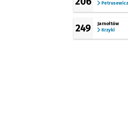
206
Petrusewic
Smolecka
Dworzec Świebodzki
Jarnołtów
249
Krzyki
Pl. Orląt Lwowskich
Renoma
Dworzec Główny
Dworzec Główny
(Stawowa)
Dworzec Autobusowy