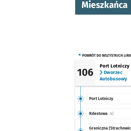
Mieszkańca
POWRÓT DO WSZYSTKICH LINI
Port Lotniczy
106
Dworzec
Autobusowy
Port Lotniczy
Rdestowa
Przystanek
NŻ
Graniczna (Strachowic