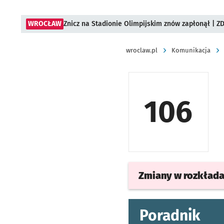
WROCŁAW
Znicz na Stadionie Olimpijskim znów zapłonął | ZD
wroclaw.pl
Komunikacja
106
Zmiany w rozkład
Poradnik