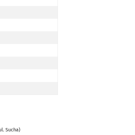
ie 20
ie 22
EGO (UL. SUCHA)
. SUCHA)
l. Sucha)