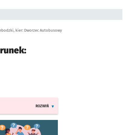
ebodzki, kier: Dworzec Autobusowy
erunek:
ROZWIŃ
INFORMACJE O ZMIANACH W ROZKŁADACH JAZDY LIN
worzy się w nowej karcie