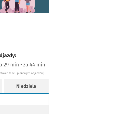
djazdy:
za 29 min • za 44 min
dstawie tabeli planowych odjazdów)
Niedziela
ie 6
godzinie 6