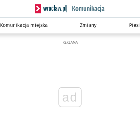
Serwis informacyjny wroclaw.pl podserwis: Ko
Komunikacja miejska
Zmiany
Piesi
REKLAMA
ad