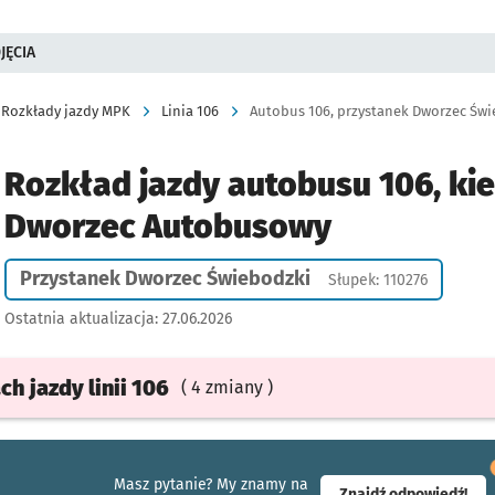
JĘCIA
Rozkłady jazdy MPK
Linia 106
Autobus 106, przystanek Dworzec Świ
Rozkład jazdy autobusu 106, ki
Dworzec Autobusowy
Przystanek Dworzec Świebodzki
Słupek: 110276
Ostatnia aktualizacja:
27.06.2026
ach
jazdy
linii 106
( 4 zmiany )
Masz pytanie? My znamy na
- ot
Znajdź odpowiedź!