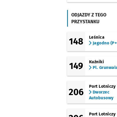
Pileckiego)
Rogowska (P+R)
ODJAZDY Z TEGO
PRZYSTANKU
Strzegomska (Krzyżów
Leśnica
148
Nowodworska
Jagodno (P+
Strzegomska 148
Kuźniki
149
Babimojska
Pl. Grunwal
Park Biznesu
Port Lotniczy
206
Dworzec
Wrocławski Park
Autobusowy
Przemysłowy
Śrubowa
Port Lotniczy