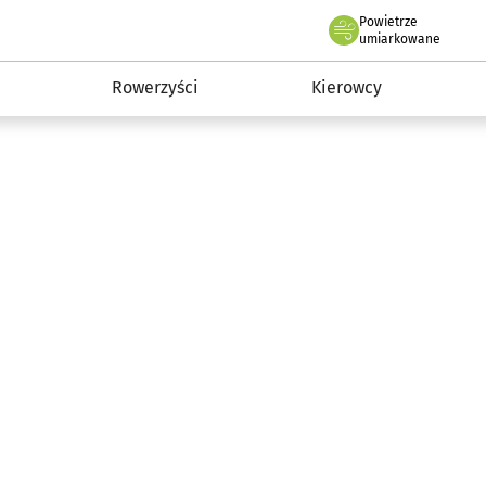
Powietrze
we Wrocławiu
munikacja
umiarkowane
Rowerzyści
Kierowcy