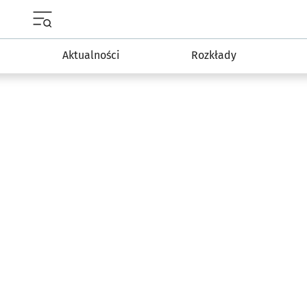
Menu główne portalu wroclaw.pl
Aktualności
Rozkłady