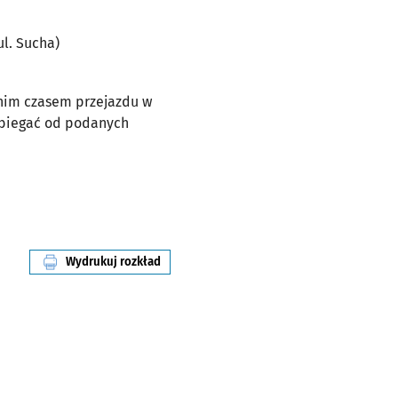
l. Sucha)
dnim czasem przejazdu w
dbiegać od podanych
Wydrukuj rozkład
linii nr 106