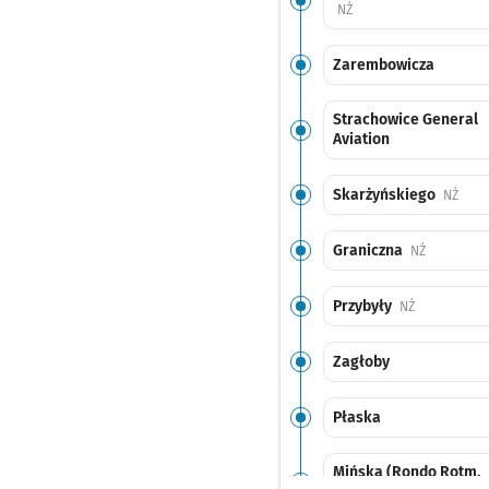
Przystanek na życzenie
NŻ
Zarembowicza
Strachowice General
Aviation
Skarżyńskiego
Przys
NŻ
Graniczna
Przystanek
NŻ
Przybyły
Przystanek n
NŻ
Zagłoby
Płaska
Mińska (Rondo Rotm.