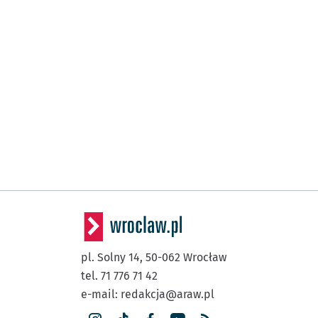
pl. Solny 14,
50-062
Wrocław
tel. 71 776 71 42
e-mail:
redakcja@araw.pl