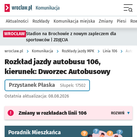
Serwis informacyjny wroclaw.pl podserwis: Komunikacja
Menu
Aktualności
Rozkłady
Komunikacja miejska
Zmiany
Piesi
Row
WROCŁAW
Stadion na Brochowie z nowym zapleczem dla
sportowców | ZDJĘCIA
wroclaw.pl
Komunikacja
Rozkłady jazdy MPK
Linia 106
Autobu
Rozkład jazdy autobusu 106,
kierunek: Dworzec Autobusowy
Przystanek Płaska
Słupek: 17502
Ostatnia aktualizacja:
08.08.2026
Zmiany w rozkładach
linii 106
ROZWIŃ
Poradnik Mieszkańca