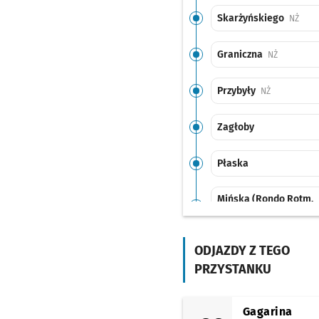
Skarżyńskiego
Przys
NŻ
Graniczna
Przystanek
NŻ
Przybyły
Przystanek n
NŻ
Zagłoby
Płaska
Mińska (Rondo Rotm.
Pileckiego)
Rogowska (P+R)
ODJAZDY Z TEGO
PRZYSTANKU
Strzegomska (Krzyżów
Gagarina