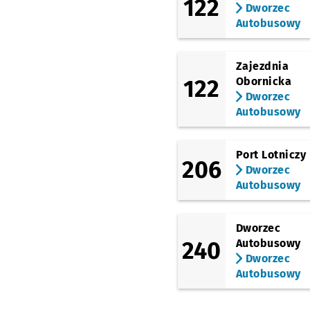
122
Nowodworska
Dworzec
Autobusowy
Strzegomska 148
Zajezdnia
Babimojska
122
Obornicka
Dworzec
Park Biznesu
Autobusowy
Wrocławski Park
Port Lotniczy
Przemysłowy
206
Dworzec
Autobusowy
Śrubowa
Smolecka
Dworzec
240
Autobusowy
Dworzec
Dworzec Świebodzki
Autobusowy
Pl. Orląt Lwowskich