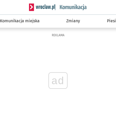
Serwis informacyjny wroclaw.pl podserwis: Ko
Komunikacja miejska
Zmiany
Piesi
REKLAMA
ad