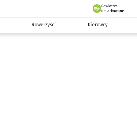
Powietrze
we Wrocławiu
munikacja
umiarkowane
Rowerzyści
Kierowcy