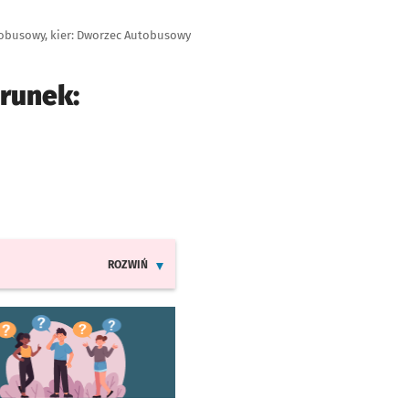
obusowy, kier: Dworzec Autobusowy
erunek:
ROZWIŃ
INFORMACJE O ZMIANACH W ROZKŁADACH JAZDY LIN
worzy się w nowej karcie