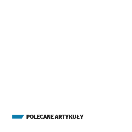
Renoma
Dworzec Główny
Dworzec Główny
(Stawowa)
Dworzec Autobusowy
Dworzec Autobusowy
POLECANE ARTYKUŁY