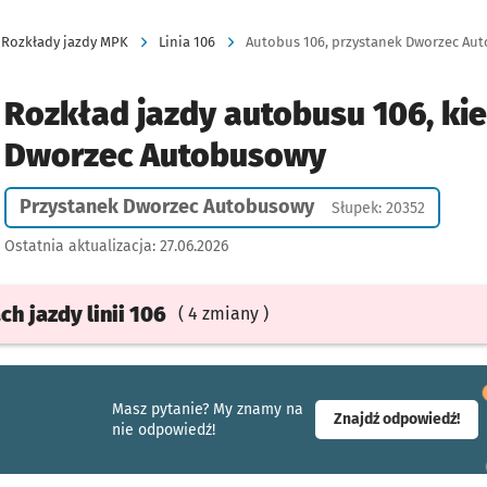
Rozkłady jazdy MPK
Linia 106
Autobus 106, przystanek Dworzec Aut
Rozkład jazdy autobusu 106, ki
Dworzec Autobusowy
Przystanek Dworzec Autobusowy
Słupek: 20352
Ostatnia aktualizacja:
27.06.2026
ach
jazdy
linii 106
( 4 zmiany )
Masz pytanie? My znamy na
- ot
Znajdź odpowiedź!
nie odpowiedź!