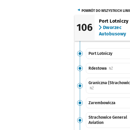
POWRÓT DO WSZYSTKICH LINI
Port Lotniczy
106
Dworzec
Autobusowy
Port Lotniczy
Rdestowa
Przystanek
NŻ
Graniczna (Strachowic
Przystanek na życzenie
NŻ
Zarembowicza
Strachowice General
Aviation