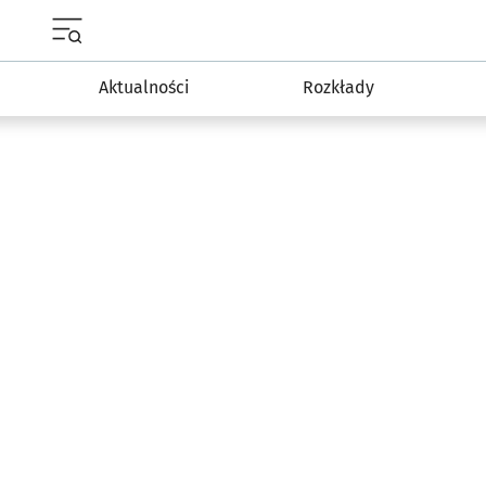
Menu główne portalu wroclaw.pl
Aktualności
Rozkłady