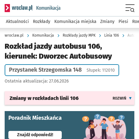
Serwis informacyjny wroclaw.pl podserwis: Komunikacja
Menu
Aktualności
Rozkłady
Komunikacja miejska
Zmiany
Piesi
Row
wroclaw.pl
Komunikacja
Rozkłady jazdy MPK
Linia 106
Autobu
Rozkład jazdy autobusu 106,
kierunek: Dworzec Autobusowy
Przystanek Strzegomska 148
Słupek: 112010
Ostatnia aktualizacja:
27.06.2026
Zmiany w rozkładach
linii 106
ROZWIŃ
Poradnik Mieszkańca
- otworzy się w nowej karcie
Znajdź odpowiedź!