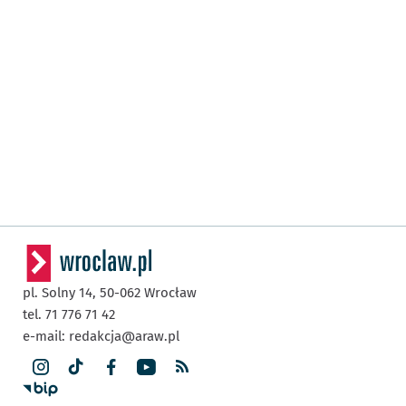
pl. Solny 14,
50-062
Wrocław
tel. 71 776 71 42
e-mail:
redakcja@araw.pl