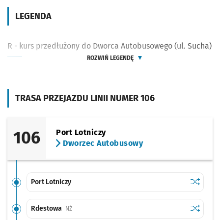
LEGENDA
R - kurs przedłużony do Dworca Autobusowego (ul. Sucha)
ROZWIŃ LEGENDĘ
TRASA PRZEJAZDU LINII NUMER 106
106
Port Lotniczy
Dworzec Autobusowy
Sprawdź p
Port Lotn
Port Lotniczy
Sprawdź p
Rdestow
Rdestowa
Przystanek na życzenie
NŻ