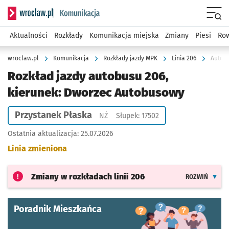
Serwis informacyjny wroclaw.pl podserwis: Komunikacja
Menu
Aktualności
Rozkłady
Komunikacja miejska
Zmiany
Piesi
Row
wroclaw.pl
Komunikacja
Rozkłady jazdy MPK
Linia 206
Autobu
Rozkład jazdy autobusu 206,
kierunek: Dworzec Autobusowy
Przystanek Płaska
Przystanek na życzenie
NŻ
Słupek: 17502
Ostatnia aktualizacja:
25.07.2026
Linia zmieniona
Zmiany w rozkładach
linii 206
ROZWIŃ
Poradnik Mieszkańca