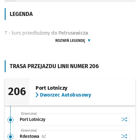
LEGENDA
T - kurs przedłużony do Petrusewicza
ROZWIŃ LEGENDĘ
TRASA PRZEJAZDU LINII NUMER 206
206
Port Lotniczy
Dworzec Autobusowy
(Graniczna)
Sprawdź p
Port Lotn
Port Lotniczy
(Graniczna)
Sprawdź p
Rdestow
Rdestowa
Przystanek na życzenie
NŻ