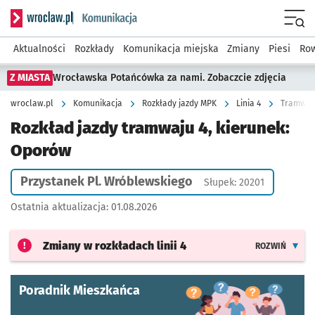
Serwis informacyjny wroclaw.pl podserwis: Komunikacja
Menu
Aktualności
Rozkłady
Komunikacja miejska
Zmiany
Piesi
Row
Z MIASTA
Wrocławska Potańcówka za nami. Zobaczcie zdjęcia
wroclaw.pl
Komunikacja
Rozkłady jazdy MPK
Linia 4
Tramwaj 
Rozkład jazdy tramwaju 4, kierunek:
Oporów
Przystanek Pl. Wróblewskiego
Słupek: 20201
Ostatnia aktualizacja:
01.08.2026
Zmiany w rozkładach
linii 4
ROZWIŃ
Poradnik Mieszkańca