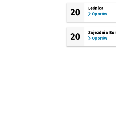
(Grabiszyńska)
Leśnica
20
Grabiszyńska
Oporów
(Cmentarz II)
(Grabiszyńska)
Oporów
Zajezdnia Bo
20
Oporów