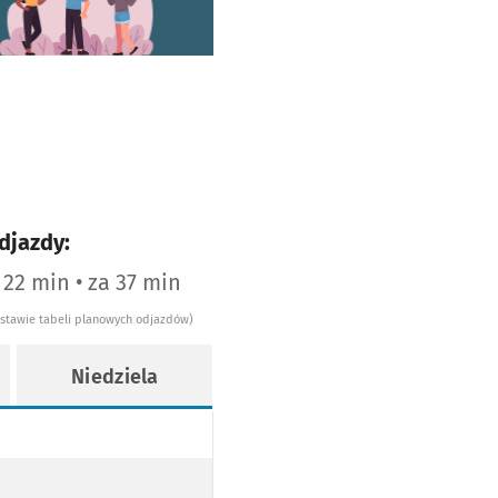
djazdy:
 22 min • za 37 min
dstawie tabeli planowych odjazdów)
Niedziela
WY
OPODŁOGOWY
AJ NISKOPODŁOGOWY
WY
AJ NISKOPODŁOGOWY
EZ TRAMWAJ NISKOPODŁOGOWY
ANY PRZEZ TRAMWAJ NISKOPODŁOGOWY
ie 5