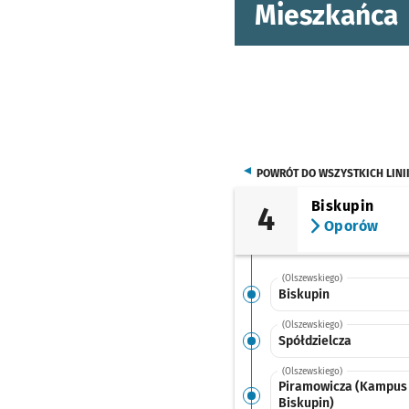
Mieszkańca
POWRÓT DO WSZYSTKICH LINI
Biskupin
4
Oporów
(Olszewskiego)
Biskupin
(Olszewskiego)
Spółdzielcza
(Olszewskiego)
Piramowicza (Kampus
Biskupin)