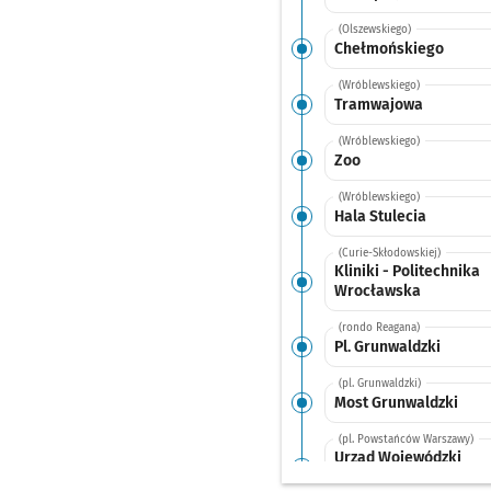
(Olszewskiego)
Chełmońskiego
(Wróblewskiego)
Tramwajowa
(Wróblewskiego)
Zoo
(Wróblewskiego)
Hala Stulecia
(Curie-Skłodowskiej)
Kliniki - Politechnika
Wrocławska
(rondo Reagana)
Pl. Grunwaldzki
(pl. Grunwaldzki)
Most Grunwaldzki
(pl. Powstańców Warszawy)
Urząd Wojewódzki
(Impart)