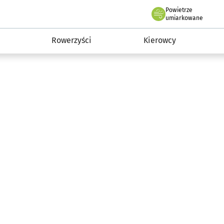
Powietrze
we Wrocławiu
munikacja
umiarkowane
Rowerzyści
Kierowcy