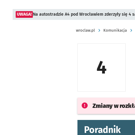
UWAGA!
Na autostradzie A4 pod Wrocławiem zderzyły się 4
wroclaw.pl
Komunikacja
4
Zmiany w rozk
Poradnik