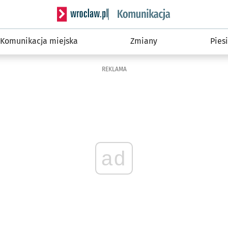
Serwis informacyjny wroclaw.pl podserwis: Ko
Komunikacja miejska
Zmiany
Piesi
REKLAMA
ad