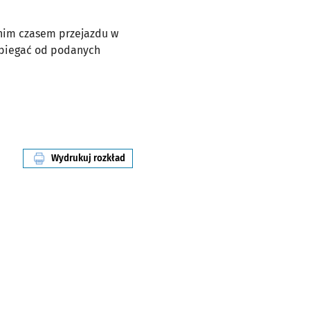
dnim czasem przejazdu w
dbiegać od podanych
Wydrukuj rozkład
linii nr 4