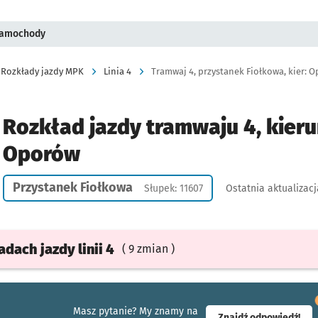
 samochody
Rozkłady jazdy MPK
Linia 4
Tramwaj 4, przystanek Fiołkowa, kier: 
Rozkład jazdy tramwaju 4, kieru
Oporów
Przystanek Fiołkowa
Słupek: 11607
Ostatnia aktualizacj
ładach
jazdy
linii 4
( 9 zmian )
Masz pytanie? My znamy na
- ot
Znajdź odpowiedź!