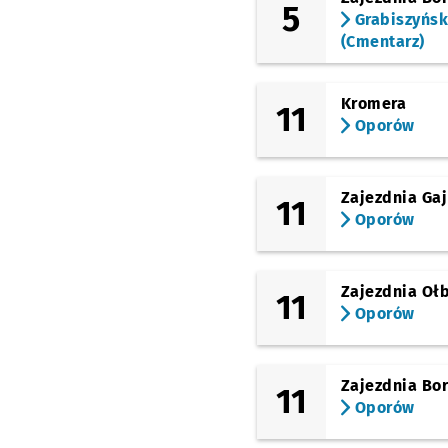
5
Grabiszyńs
(Grabiszyńska)
(Cmentarz)
Pereca
(Grabiszyńska)
Stalowa
Kromera
11
Oporów
(Grabiszyńska)
Pl. Srebrny
(Grabiszyńska)
Zajezdnia Gaj
11
Bzowa (Centrum Histor
Oporów
Zajezdnia)
(Grabiszyńska)
Hutmen
Zajezdnia Oł
11
(Grabiszyńska)
Oporów
FAT
(Grabiszyńska)
Fiołkowa
Zajezdnia Bo
11
Oporów
(Grabiszyńska)
Grabiszyńska
(Cmentarz)