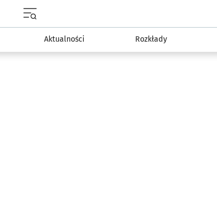
Menu główne portalu wroclaw.pl
Aktualności
Rozkłady