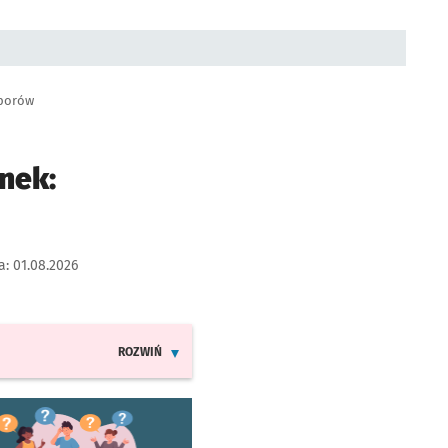
Oporów
nek:
a:
01.08.2026
ROZWIŃ
INFORMACJE O ZMIANACH W ROZKŁADACH JAZDY LINII 4
worzy się w nowej karcie