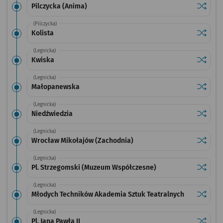
Sprawdź
przysta
Pilczycka (Anima)
(Pilczycka)
Sprawdź
przystan
Kolista
(Legnicka)
Sprawdź
przysta
Kwiska
(Legnicka)
Sprawdź
przysta
Małopanewska
(Legnicka)
Sprawdź
przysta
Niedźwiedzia
(Legnicka)
Sprawdź
przysta
Wrocław Mikołajów (Zachodnia)
(Legnicka)
Sprawdź
przysta
Pl. Strzegomski (Muzeum Współczesne)
(Legnicka)
Sprawdź
przysta
Młodych Techników Akademia Sztuk Teatralnych
(Legnicka)
Sprawdź
przystan
Pl. Jana Pawła II