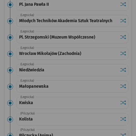
Sprawdź
przystan
Pl. Jana Pawła II
(Legnicka)
Sprawdź
przysta
Młodych Techników Akademia Sztuk Teatralnych
(Legnicka)
Sprawdź
przysta
Pl. Strzegomski (Muzeum Współczesne)
(Legnicka)
Sprawdź
przysta
Wrocław Mikołajów (Zachodnia)
(Legnicka)
Sprawdź
przysta
Niedźwiedzia
(Legnicka)
Sprawdź
przysta
Małopanewska
(Legnicka)
Sprawdź
przysta
Kwiska
(Pilczycka)
Sprawdź
przystan
Kolista
(Pilczycka)
Sprawdź
przysta
Pilczycka (Anima)