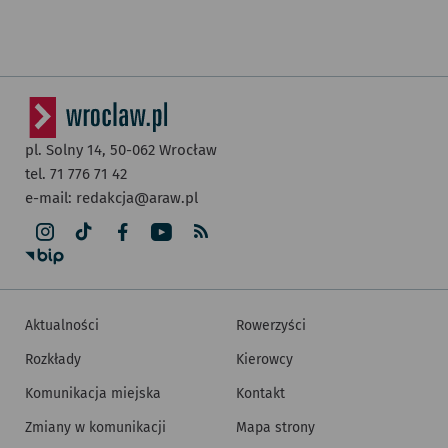
pl. Solny 14,
50-062
Wrocław
tel. 71 776 71 42
e-mail:
redakcja@araw.pl
Aktualności
Rowerzyści
Rozkłady
Kierowcy
Komunikacja miejska
Kontakt
Zmiany w komunikacji
Mapa strony