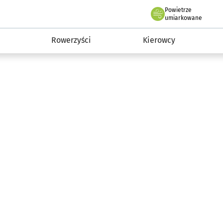
Powietrze
we Wrocławiu
munikacja
umiarkowane
Rowerzyści
Kierowcy