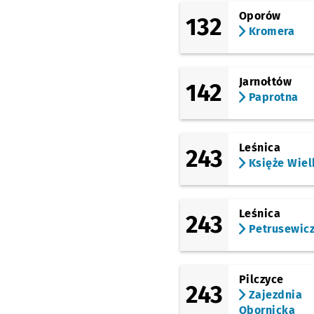
Oporów
Szczepin
132
Kromera
Inowrocławska
Jarnołtów
142
Pl. Solidarności
Przy
NŻ
Paprotna
Pl. Jana Pawła II
Leśnica
243
Pl. Orląt Lwowskich
Księże Wiel
Pl. Legionów
Leśnica
243
Petrusewic
Piłsudskiego
EPI
Pilczyce
243
Zajezdnia
Dworzec Autobusowy
Obornicka