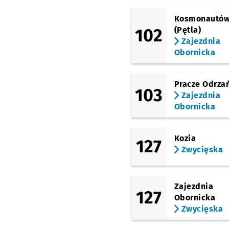
Bystrzycka
Kosmonautó
102
(Pętla)
Hynka
Zajezdnia
Obornicka
Drzewieckiego
Pracze Odrza
Orlińskiego
103
Zajezdnia
Obornicka
Na Ostatnim Groszu
Kozia
Kwiska
127
Zwycięska
Małopanewska
Zajezdnia
Niedźwiedzia
127
Obornicka
Zwycięska
Głogowska