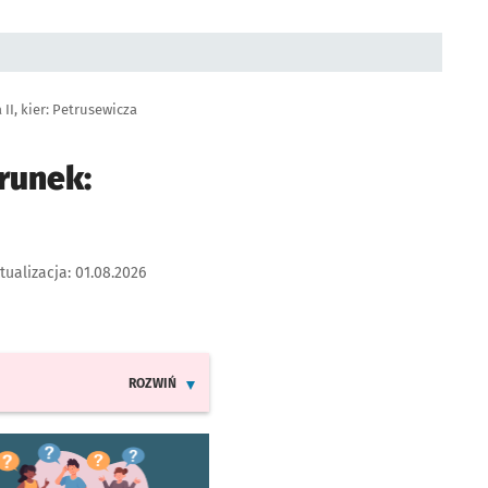
II, kier: Petrusewicza
runek:
tualizacja:
01.08.2026
ROZWIŃ
INFORMACJE O ZMIANACH W ROZKŁADACH JAZDY LINII
worzy się w nowej karcie