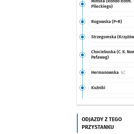
Mińska (Rondo Rotm.
Pileckiego)
Rogowska (P+R)
Strzegomska (Krzyżów
Chociebuska (C. K. No
Pafawag)
Hermanowska
Przys
NŻ
Kuźniki
Kuźniki (Stacja Kolejo
Przystanek na życzenie
NŻ
ODJAZDY Z TEGO
Kuźniki (Stacja Kolejo
PRZYSTANKU