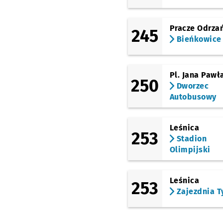
Dyrekcyjna
Pracze Odrza
245
Bieńkowice
Borowska (Aquapark)
Petrusewicza
Pl. Jana Pawła
250
Dworzec
Autobusowy
Leśnica
253
Stadion
Olimpijski
Leśnica
253
Zajezdnia T