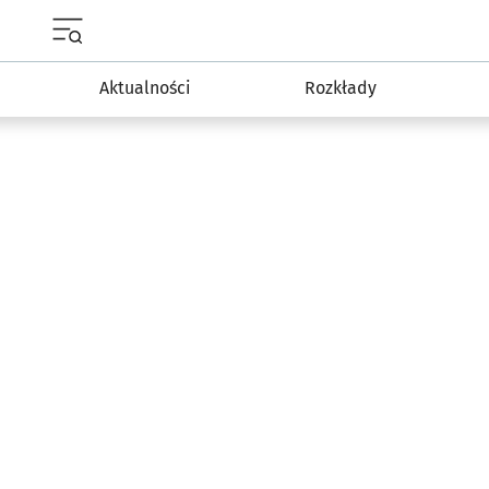
Menu główne portalu wroclaw.pl
Aktualności
Rozkłady