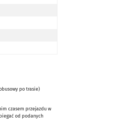
EC AUTOBUSOWY PO TRASIE)
USOWY PO TRASIE)
EC AUTOBUSOWY PO TRASIE)
tobusowy po trasie)
dnim czasem przejazdu w
dbiegać od podanych