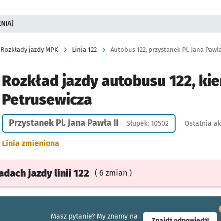
ENIA]
Rozkłady jazdy MPK
Linia 122
Autobus 122, przystanek Pl. Jana Pawła 
Rozkład jazdy autobusu 122, kie
Petrusewicza
Przystanek Pl. Jana Pawła II
Słupek: 10502
Ostatnia ak
Linia zmieniona
ładach
jazdy
linii 122
( 6 zmian )
Masz pytanie? My znamy na
- ot
Znajdź odpowiedź!