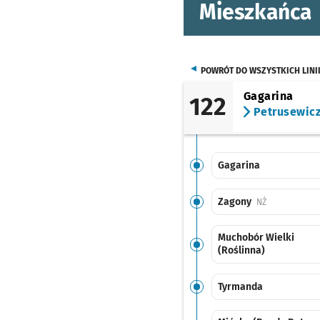
Mieszkańca
POWRÓT DO WSZYSTKICH LINI
Gagarina
122
Petrusewic
Gagarina
Zagony
Przystanek na
NŻ
Muchobór Wielki
(Roślinna)
Tyrmanda