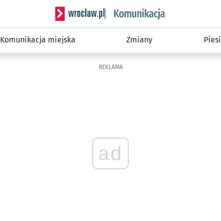
Serwis informacyjny wroclaw.pl podserwis: Ko
Komunikacja miejska
Zmiany
Piesi
REKLAMA
ad