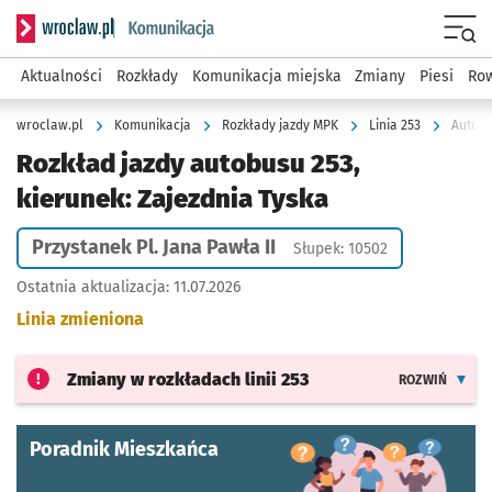
Serwis informacyjny wroclaw.pl podserwis: Komunikacja
Menu
Aktualności
Rozkłady
Komunikacja miejska
Zmiany
Piesi
Row
wroclaw.pl
Komunikacja
Rozkłady jazdy MPK
Linia 253
Autobu
Rozkład jazdy autobusu 253,
kierunek: Zajezdnia Tyska
Przystanek Pl. Jana Pawła II
Słupek: 10502
Ostatnia aktualizacja:
11.07.2026
Linia zmieniona
Zmiany w rozkładach
linii 253
ROZWIŃ
Poradnik Mieszkańca