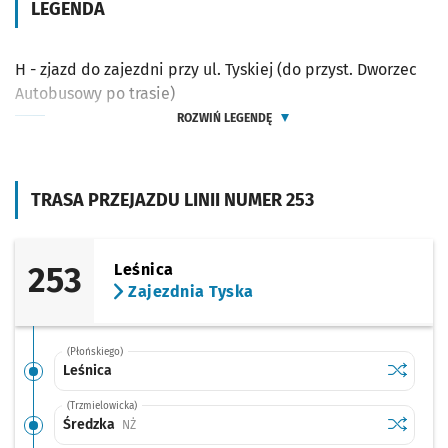
LEGENDA
H - zjazd do zajezdni przy ul. Tyskiej (do przyst. Dworzec
Autobusowy po trasie)
ROZWIŃ LEGENDĘ
TRASA PRZEJAZDU LINII NUMER 253
253
Leśnica
Zajezdnia Tyska
(Płońskiego)
Sprawdź p
Leśnica
Leśnica
(Trzmielowicka)
Sprawdź p
Średzka
Średzka
Przystanek na życzenie
NŻ