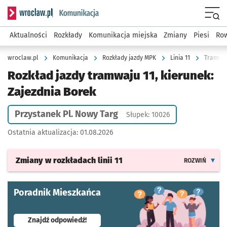
Serwis informacyjny wroclaw.pl podserwis: Komunikacja
Menu
Aktualności
Rozkłady
Komunikacja miejska
Zmiany
Piesi
Row
wroclaw.pl
Komunikacja
Rozkłady jazdy MPK
Linia 11
Tramwaj 
Rozkład jazdy tramwaju 11, kierunek:
Zajezdnia Borek
Przystanek Pl. Nowy Targ
Słupek: 10026
Ostatnia aktualizacja:
01.08.2026
Zmiany w rozkładach
linii 11
ROZWIŃ
Poradnik Mieszkańca
- otworzy się w nowej karcie
Znajdź odpowiedź!