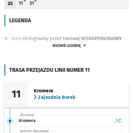
N - KURS OBSŁUGIWANY PRZEZ TRAMWAJ NISKOPODŁOGOWY
N - KURS OBSŁUGIWANY PRZEZ TRAMWAJ NISKOPODŁOGOWY
N
N
11
31
23
Odjazd
minut po godzinie 23
Odjazd
minut po godzinie 23
Godzina odjazdu
LEGENDA
N - kurs obsługiwany przez tramwaj NISKOPODŁOGOWY
ROZWIŃ LEGENDĘ
TRASA PRZEJAZDU LINII NUMER 11
11
Kromera
Zajezdnia Borek
(Toruńska)
Sprawdź p
Kromera
Kromera
(Jedności Narodowej)