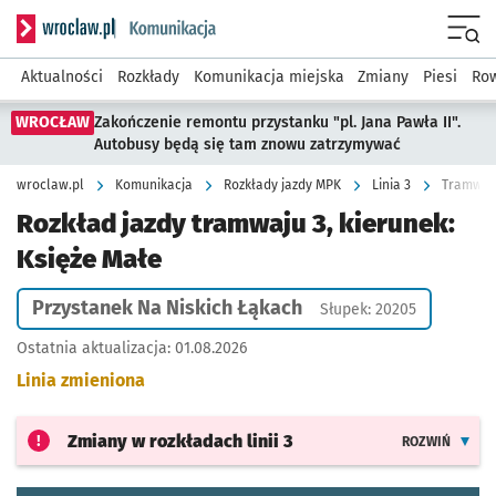
Serwis informacyjny wroclaw.pl podserwis: Komunikacja
Menu
Aktualności
Rozkłady
Komunikacja miejska
Zmiany
Piesi
Row
WROCŁAW
Zakończenie remontu przystanku "pl. Jana Pawła II".
Autobusy będą się tam znowu zatrzymywać
wroclaw.pl
Komunikacja
Rozkłady jazdy MPK
Linia 3
Tramwaj 
Rozkład jazdy tramwaju 3, kierunek:
Księże Małe
Przystanek Na Niskich Łąkach
Słupek: 20205
Ostatnia aktualizacja:
01.08.2026
Linia zmieniona
Zmiany w rozkładach
linii 3
ROZWIŃ