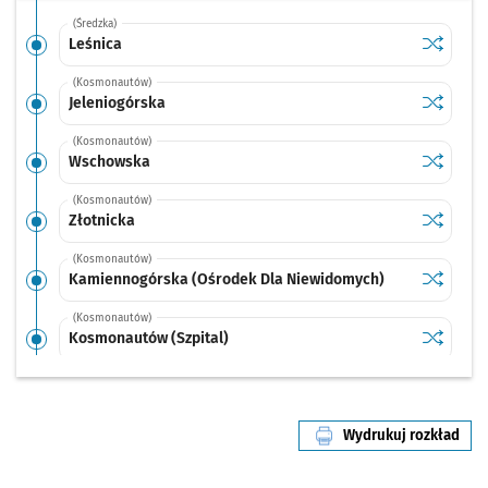
(Średzka)
Sprawdź p
Leśnica
Leśnica
(Kosmonautów)
Sprawdź p
Jeleniog
Jeleniogórska
(Kosmonautów)
Sprawdź p
Wschows
Wschowska
(Kosmonautów)
Sprawdź p
Złotnicka
Złotnicka
(Kosmonautów)
Sprawdź p
Kamienno
Kamiennogórska (Ośrodek Dla Niewidomych)
(Kosmonautów)
Sprawdź p
Kosmonau
Kosmonautów (Szpital)
(Kosmonautów)
Sprawdź p
Kosmona
Kosmonautów
Wydrukuj rozkład
(Kosmonautów)
linii nr 3
Sprawdź p
Grabowa
Grabowa