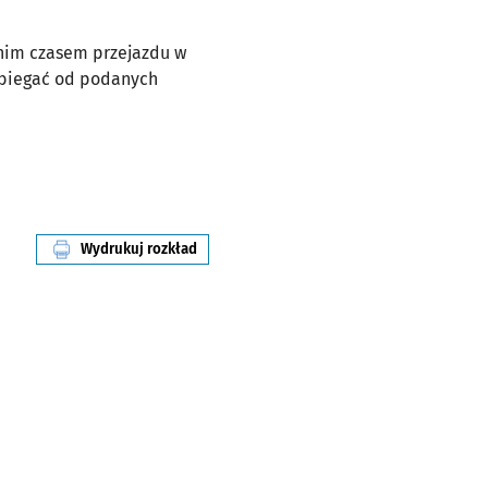
dnim czasem przejazdu w
dbiegać od podanych
Wydrukuj rozkład
linii nr 3