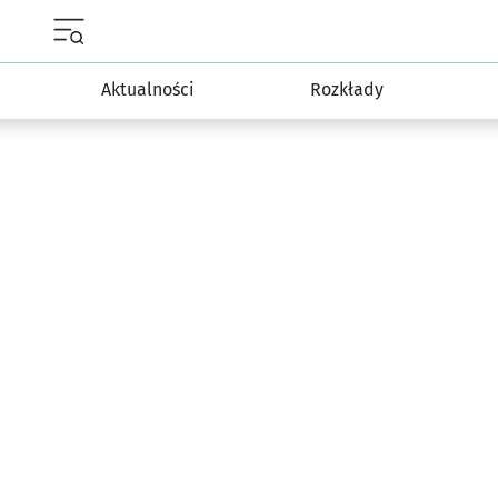
Menu główne portalu wroclaw.pl
Aktualności
Rozkłady