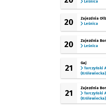
Leśnica
(Lotnicza)
DH Astra
Zajezdnia Oł
(Lotnicza)
20
Park Zachodni
Leśnica
(Lotnicza)
Bajana
Zajezdnia Bo
20
(Lotnicza)
Leśnica
Metalowców
(Lotnicza)
Pilczyce
Gaj
21
(Lotnicza)
Tarczyński 
Tarczyński Arena
(Królewiecka
(Lotnicza)
(Kosmonautów)
Glinianki
Zajezdnia Bo
21
Tarczyński 
(Kosmonautów)
(Królewiecka
Aleja Architektów