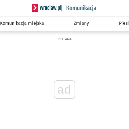
Serwis informacyjny wroclaw.pl podserwis: Ko
Komunikacja miejska
Zmiany
Piesi
REKLAMA
ad