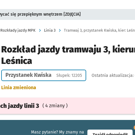
wycać się przepięknym wnętrzem [ZDJĘCIA]
Rozkłady jazdy MPK
Linia 3
Tramwaj 3, przystanek Kwiska, kier: Leśn
Rozkład jazdy tramwaju 3, kieru
Leśnica
Przystanek Kwiska
Słupek: 12205
Ostatnia aktualizacja:
Linia zmieniona
ach
jazdy
linii 3
( 4 zmiany )
Masz pytanie? My znamy na
- ot
Znajdź odpowiedź!