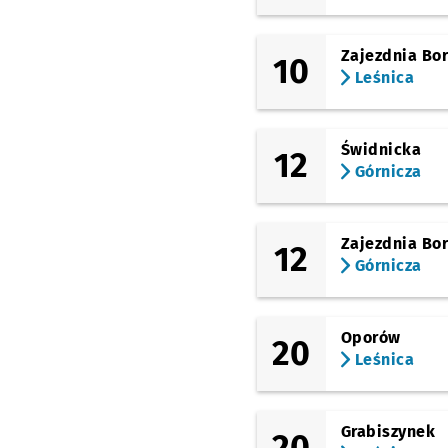
Rynek
(Legnicka)
Zajezdnia Bo
10
Pl. Jana Pawła II
Leśnica
(Legnicka)
Młodych Techników
Akademia Sztuk
Świdnicka
Teatralnych
12
Górnicza
(Legnicka)
Pl. Strzegomski (Muz
Współczesne)
Zajezdnia Bo
12
(Legnicka)
Górnicza
Wrocław Mikołajów
(Zachodnia)
(Legnicka)
Oporów
Niedźwiedzia
20
Leśnica
(Legnicka)
Małopanewska
(Legnicka)
Grabiszynek
20
Kwiska