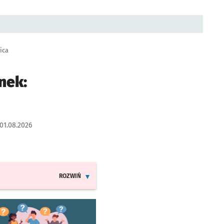
ica
nek:
01.08.2026
ROZWIŃ
INFORMACJE O ZMIANACH W ROZKŁADACH JAZDY LINII 3
worzy się w nowej karcie