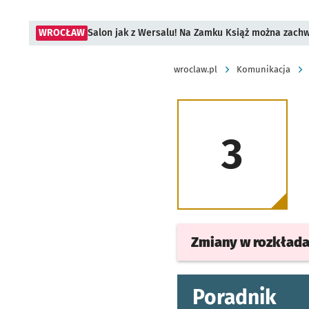
WROCŁAW
Salon jak z Wersalu! Na Zamku Książ można zach
wroclaw.pl
Komunikacja
3
Zmiany w rozkład
Poradnik