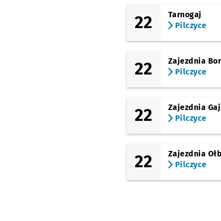
(Kosmonautów)
Grabowa
Tarnogaj
22
Pilczyce
(Kosmonautów)
Kosmonautów
(Kosmonautów)
Kosmonautów
Zajezdnia Bo
22
(Szpital)
Pilczyce
(Kosmonautów)
Kamiennogórska
(Ośrodek Dla
Zajezdnia Gaj
22
Niewidomych)
Pilczyce
(Kosmonautów)
Złotnicka
Zajezdnia Oł
(Kosmonautów)
22
Wschowska
Pilczyce
(Kosmonautów)
Jeleniogórska
(Średzka)
Leśnica