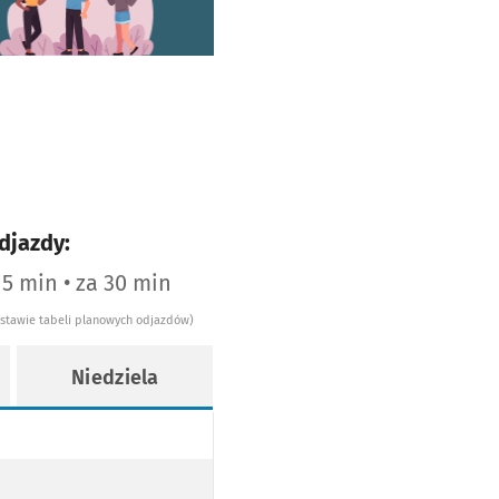
djazdy:
15 min • za 30 min
dstawie tabeli planowych odjazdów)
Niedziela
OPODŁOGOWY
AJ NISKOPODŁOGOWY
ANY PRZEZ TRAMWAJ NISKOPODŁOGOWY
ie 4
WY
AJ NISKOPODŁOGOWY