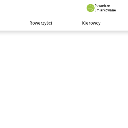
Powietrze
we Wrocławiu
munikacja
umiarkowane
Rowerzyści
Kierowcy