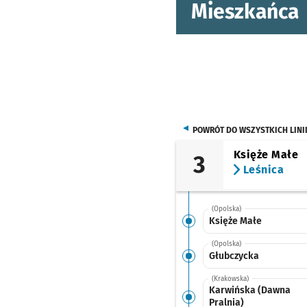
Mieszkańca
POWRÓT DO WSZYSTKICH LINI
Księże Małe
3
Leśnica
(Opolska)
Księże Małe
(Opolska)
Głubczycka
(Krakowska)
Karwińska (Dawna
Pralnia)