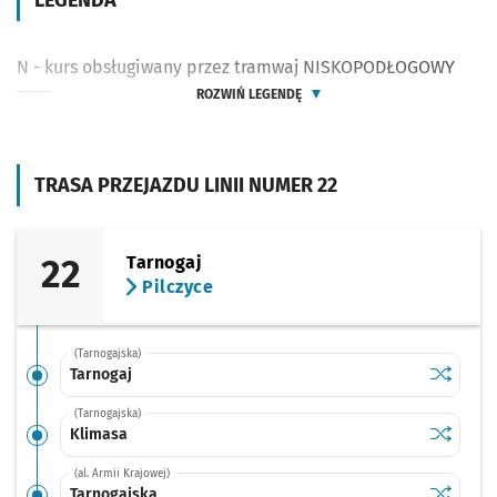
LEGENDA
N - kurs obsługiwany przez tramwaj NISKOPODŁOGOWY
ROZWIŃ LEGENDĘ
TRASA PRZEJAZDU LINII NUMER 22
22
Tarnogaj
Pilczyce
(Tarnogajska)
Sprawdź p
Tarnogaj
Tarnogaj
(Tarnogajska)
Sprawdź p
Klimasa
Klimasa
(al. Armii Krajowej)
Sprawdź p
Tarnogaj
Tarnogajska