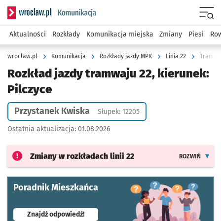
Serwis informacyjny wroclaw.pl podserwis: Komunikacja
Menu
Aktualności
Rozkłady
Komunikacja miejska
Zmiany
Piesi
Row
wroclaw.pl
Komunikacja
Rozkłady jazdy MPK
Linia 22
Tramwaj
Rozkład jazdy tramwaju 22, kierunek:
Pilczyce
Przystanek Kwiska
Słupek: 12205
Ostatnia aktualizacja:
01.08.2026
Zmiany w rozkładach
linii 22
ROZWIŃ
Poradnik Mieszkańca
- otworzy się w nowej karcie
Znajdź odpowiedź!