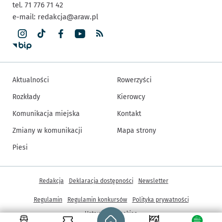
tel. 71 776 71 42
e-mail:
redakcja@araw.pl
Aktualności
Rowerzyści
Rozkłady
Kierowcy
Komunikacja miejska
Kontakt
Zmiany w komunikacji
Mapa strony
Piesi
Inne informacje
Redakcja
Deklaracja dostępności
Newsletter
Regulamin
Regulamin konkursów
Polityka prywatności
Strona główna - wroclaw.pl
Ustawienia cookies