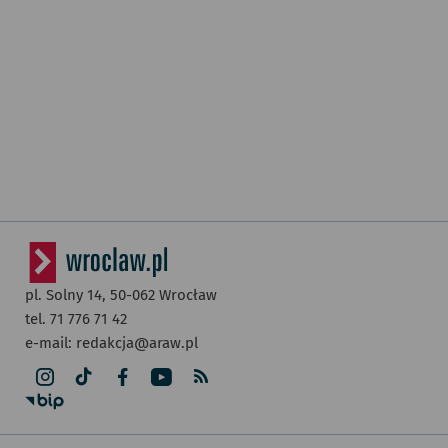
pl. Solny 14,
50-062
Wrocław
tel. 71 776 71 42
e-mail:
redakcja@araw.pl