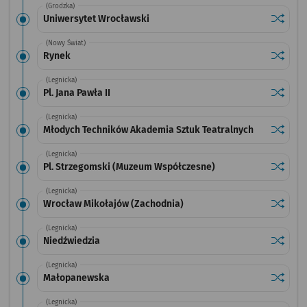
(Grodzka)
Sprawdź
przysta
Uniwersytet Wrocławski
(Nowy Świat)
Sprawdź
przysta
Rynek
(Legnicka)
Sprawdź
przystan
Pl. Jana Pawła II
(Legnicka)
Sprawdź
przysta
Młodych Techników Akademia Sztuk Teatralnych
(Legnicka)
Sprawdź
przysta
Pl. Strzegomski (Muzeum Współczesne)
(Legnicka)
Sprawdź
przysta
Wrocław Mikołajów (Zachodnia)
(Legnicka)
Sprawdź
przysta
Niedźwiedzia
(Legnicka)
Sprawdź
przysta
Małopanewska
(Legnicka)